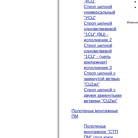
"4СЦ"
Строп цепной
универсальный
"УСЦ"
Строп цепной
Измене
одноветвевевой
"1СЦ" (ВЦ) -
исполнение 2
Строп цепной
одноветвевой
"1СЦ" - (цепь
крепежная)
исполнение 3
Строп цепной с
замкнутой ветвью
"СЦ1вз"
Строп цепной с
двумя замкнутыми
ветвями "СЦ2вз"
Полотенца монтажные
ПМ
Полотенце
монтажное "СТП
ПМ" (под крюк