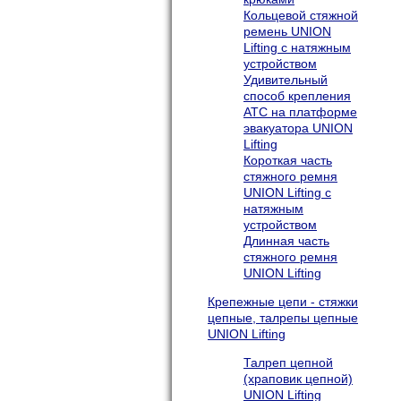
Кольцевой стяжной
ремень UNION
Lifting с натяжным
устройством
Удивительный
способ крепления
АТС на платформе
эвакуатора UNION
Lifting
Короткая часть
стяжного ремня
UNION Lifting с
натяжным
устройством
Длинная часть
стяжного ремня
UNION Lifting
Крепежные цепи - стяжки
цепные, талрепы цепные
UNION Lifting
Талреп цепной
(храповик цепной)
UNION Lifting