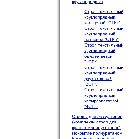
круглопрядные
Строп текстильный
круглопрядный
кольцевой "СТКк"
Строп текстильный
круглопрядный
петлевой "СТКп"
Строп текстильный
круглопрядный
одноветвевой
"1СТК"
Строп текстильный
круглопрядный
двухветвевой
"2СТК"
Строп текстильный
круглопрядный
четырехветвевой
"4СТК"
Cтропы для эвакуаторов
(комплекты строп для
кранов-манипуляторов)
Покрытие полиуретаном
Комплектующие для