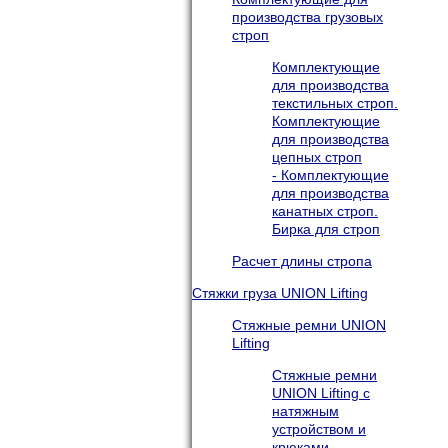
производства грузовых
строп
Комплектующие
для производства
текстильных строп.
Комплектующие
для производства
цепных строп
- Комплектующие
для производства
канатных строп.
Бирка для строп
Расчет длины стропа
Стяжки груза UNION Lifting
Стяжные ремни UNION
Lifting
Стяжные ремни
UNION Lifting с
натяжным
устройством и
крюками