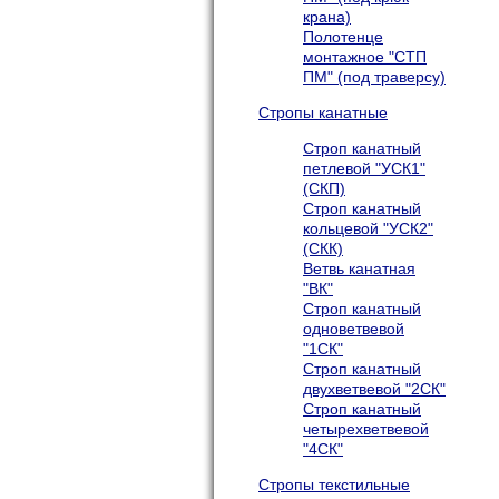
крана)
Полотенце
монтажное "СТП
ПМ" (под траверсу)
Стропы канатные
Строп канатный
петлевой "УСК1"
(СКП)
Строп канатный
кольцевой "УСК2"
(СКК)
Ветвь канатная
"ВК"
Строп канатный
одноветвевой
"1СК"
Строп канатный
двухветвевой "2СК"
Строп канатный
четырехветвевой
"4СК"
Стропы текстильные