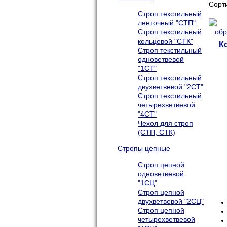
Сорт
Строп текстильный
ленточный "СТП"
Строп текстильный
кольцевой "СТК"
К
Строп текстильный
одноветвевой
"1СТ"
Строп текстильный
двухветвевой "2СТ"
Строп текстильный
четырехветвевой
"4СТ"
Чехол для строп
(СТП, СТК)
Стропы цепные
Строп цепной
одноветвевой
"1СЦ"
Строп цепной
двухветвевой "2СЦ"
Строп цепной
четырехветвевой