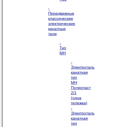
-
Передвижные
классические
электрические
канатные
тали
-
Тип
МН
-
Электроталь
канатная
тип
МН
Полиспаст
2/1
(одна
тележка)
-
Электроталь
канатная
тип