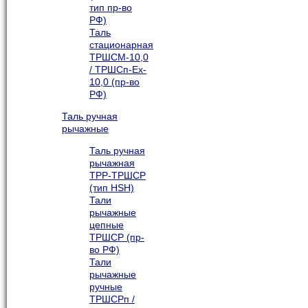
тип пр-во
РФ)
Таль
стационарная
ТРШСМ-10,0
/ ТРШСп-Ex-
10,0 (пр-во
РФ)
Таль ручная
рычажные
Таль ручная
рычажная
ТРР-ТРШСР
(тип HSH)
Тали
рычажные
цепные
ТРШСР (пр-
во РФ)
Тали
рычажные
ручные
ТРШСРп /