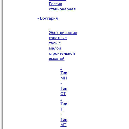
Россия
стационарная
- Болгария
-
Электрические
канатные
тали с
малой
строительной
высотой
-
Тип
МН
-
Тип
СТ
-
Тип
Т
-
Тип
МТ