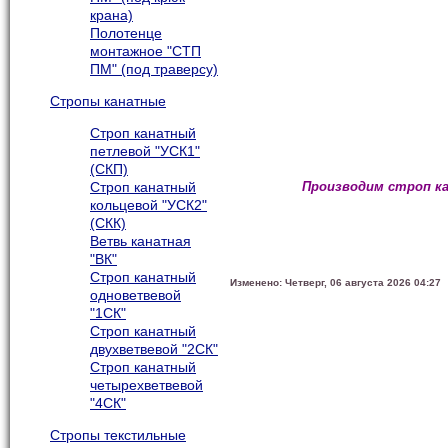
крана)
Полотенце
монтажное "СТП
ПМ" (под траверсу)
Стропы канатные
Строп канатный
петлевой "УСК1"
(СКП)
Производим строп ка
Строп канатный
кольцевой "УСК2"
(СКК)
Ветвь канатная
"ВК"
Строп канатный
Изменено: Четверг, 06 августа 2026 04:27
одноветвевой
"1СК"
Строп канатный
двухветвевой "2СК"
Строп канатный
четырехветвевой
"4СК"
Стропы текстильные