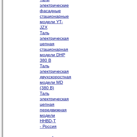
электрические
фасадные
стационарные
модели YT-
JZX
Таль
электрическая
цепная
стационарная
модели DHP
380 В
Таль
электрическая
двухскоростная
модели MD
(380 В)
Таль
электрическая
цепная
передвижная
модели
HHBD-T
- Россия
-