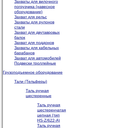
Захваты для вилочного
погрузчика (навесное
оборудование)
Захват для рельс
Захваты для рулонов
стали
Захват для двутавровых
балок
Захват для поддонов
Захваты для кабельных
барабанов
Захват для автомобилей
Подвески троллейные
Грузоподъемное оборудование
Тали (Тельферы)
Таль ручная
шестеренные
Таль ручная
шестеренчатая
цепная (тип
HS-Z/622-A)
Таль ручная