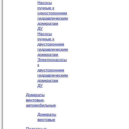
Насосы
ручные к
односторонним
гидравлическим
домкратам
ДУ
Насосы
ручные к
двусторонним
гидравлическим
домкратам
Электронасосы
к
двусторонним
гидравлическим
домкратам
ДУ
Домкраты
винтовые,
автомобильные
Домкраты
винтовые
Подкатные