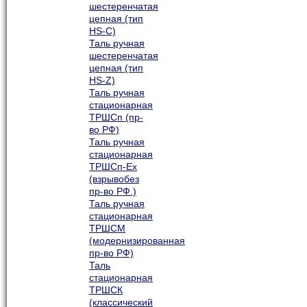
шестеренчатая
цепная (тип
HS-C)
Таль ручная
шестеренчатая
цепная (тип
HS-Z)
Таль ручная
стационарная
ТРШСп (пр-
во РФ)
Таль ручная
стационарная
ТРШСп-Ех
(взрывобез
пр-во РФ.)
Таль ручная
стационарная
ТРШСМ
(модернизированная
пр-во РФ)
Таль
стационарная
ТРШСК
(классический