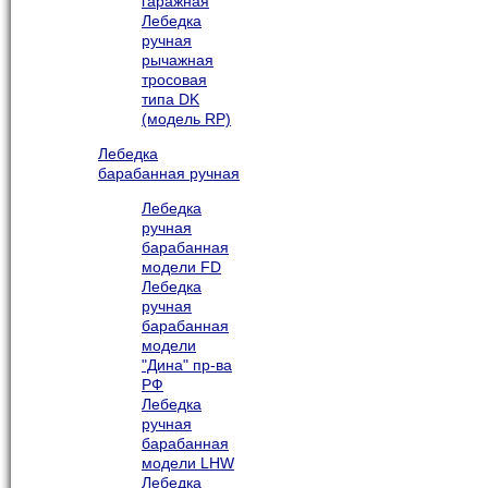
гаражная
Лебедка
ручная
рычажная
тросовая
типа DK
(модель RP)
Лебедка
барабанная ручная
Лебедка
ручная
барабанная
модели FD
Лебедка
ручная
барабанная
модели
"Дина" пр-ва
РФ
Лебедка
ручная
барабанная
модели LHW
Лебедка