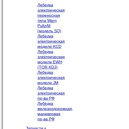
Лебедка
электрическая
переносная
типа Warn
PullzAll
(модель SQ)
Лебедка
электрическая
модели KCD
Лебедка
электрическая
модели EWH
(TOR KDJ)
Лебедка
электрическая
модели JM
Лебедка
электрическая
пр-ва РФ
Лебедка
железнодорожная,
маневровая
пр-ва РФ
Запчасти к