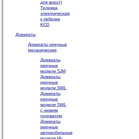
для ворот)
Тележка
электрическая
к лебедке
KCD
Домкраты
Домкраты реечные
механические
Домкраты
реечные
модели SJM
Домкраты
реечные
модели SWL
Домкраты
реечные
модели SWL
с низким
подхватом
Домкраты
реечные
автомобильные
модели HI-