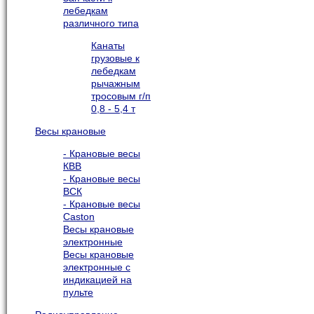
лебедкам
различного типа
Канаты
грузовые к
лебедкам
рычажным
тросовым г/п
0,8 - 5,4 т
Весы крановые
- Крановые весы
КВВ
- Крановые весы
ВСК
- Крановые весы
Caston
Весы крановые
электронные
Весы крановые
электронные с
индикацией на
пульте