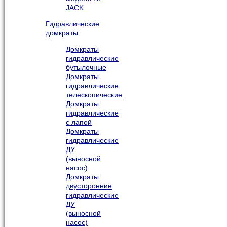
JACK
Гидравлические
домкраты
Домкраты
гидравлические
бутылочные
Домкраты
гидравлические
телескопические
Домкраты
гидравлические
с лапой
Домкраты
гидравлические
ДУ
(выносной
насос)
Домкраты
двусторонние
гидравлические
ДУ
(выносной
насос)