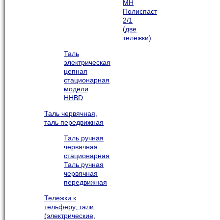
МН
Полиспаст
2/1
(две
тележки)
Таль
электрическая
цепная
стационарная
модели
HHBD
Таль червячная,
таль передвижная
Таль ручная
червячная
стационарная
Таль ручная
червячная
передвижная
Тележки к
тельферу, тали
(электрические,