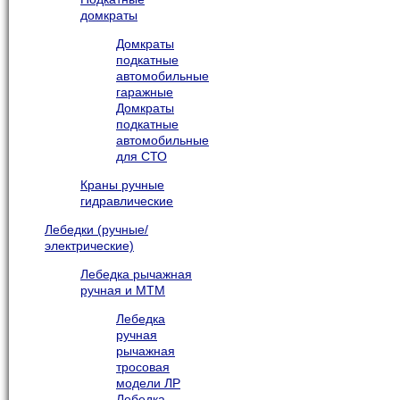
домкраты
Домкраты
подкатные
автомобильные
гаражные
Домкраты
подкатные
автомобильные
для СТО
Краны ручные
гидравлические
Лебедки (ручные/
электрические)
Лебедка рычажная
ручная и МТМ
Лебедка
ручная
рычажная
тросовая
модели ЛР
Лебедка