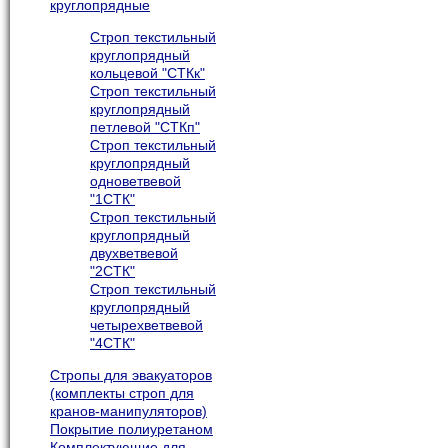
круглопрядные
Строп текстильный
круглопрядный
кольцевой "СТКк"
Строп текстильный
круглопрядный
петлевой "СТКп"
Строп текстильный
круглопрядный
одноветвевой
"1СТК"
Строп текстильный
круглопрядный
двухветвевой
"2СТК"
Строп текстильный
круглопрядный
четырехветвевой
"4СТК"
Cтропы для эвакуаторов
(комплекты строп для
кранов-манипуляторов)
Покрытие полиуретаном
Комплектующие для