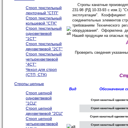
Стропы канатные производятся
Строп текстильный
231-98 (РД 10-33-93 с изм.1) "
ленточный "СТП"
эксплуатации"
. Коэффициент 
Строп текстильный
соединительных элементов стр
кольцевой "СТК"
требованиям Технического ре
Строп текстильный
оборудования". Оформлена д
одноветвевой
Нашей продукции на опасных п
"1СТ"
Строп текстильный
двухветвевой "2СТ"
Проверить сведения указанны
Строп текстильный
четырехветвевой
"4СТ"
Чехол для строп
(СТП, СТК)
Стр
Стропы цепные
Вид
Обозначение 
Строп цепной
одноветвевой
Строп канатный одноветв
"1СЦ"
Строп цепной
Строп канатный одноветв
двухветвевой "2СЦ"
Строп канатный одноветв
Строп цепной
четырехветвевой
Строп канатный одноветв