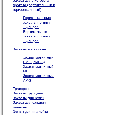
Захват для листового
проката (вертикальный и
горизонтальный)
Горизонтальные
захваты по типу
"Бульдог"
Вертикальные
захваты по типу
"Бульдог"
Захваты магнитные
Захват магнитный
PML (PML-A)
Захват магнитный
МГ
Захват магнитный
AMG
Траверсы
Захват-струбцина
Захваты для бочек
Захват для сэндвич
панелей
Захват для опалубки