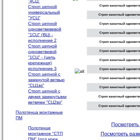
"4СЦ"
Строп канатный одноветв
Строп цепной
универсальный
Строп канатный одноветв
"УСЦ"
Строп цепной
Строп канатный одноветв
одноветвевевой
Строп канатный одноветв
"1СЦ" (ВЦ) -
исполнение 2
Строп канатный одноветв
Строп цепной
одноветвевой
Строп канатный одноветв
"1СЦ" - (цепь
Строп канатный одноветв
крепежная)
исполнение 3
Строп канатный одноветв
Строп цепной с
Строп канатный одноветв
замкнутой ветвью
"СЦ1вз"
Строп канатный одноветв
Строп цепной с
двумя замкнутыми
Строп канатный одноветв
ветвями "СЦ2вз"
Строп канатный одноветв
Полотенца монтажные
ПМ
Посмотреть 
Полотенце
монтажное "СТП
Посмотреть разм
ПМ" (под крюк