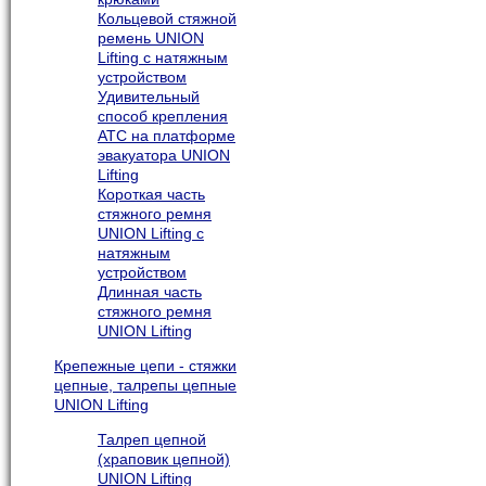
Кольцевой стяжной
ремень UNION
Lifting с натяжным
устройством
Удивительный
способ крепления
АТС на платформе
эвакуатора UNION
Lifting
Короткая часть
стяжного ремня
UNION Lifting с
натяжным
устройством
Длинная часть
стяжного ремня
UNION Lifting
Крепежные цепи - стяжки
цепные, талрепы цепные
UNION Lifting
Талреп цепной
(храповик цепной)
UNION Lifting