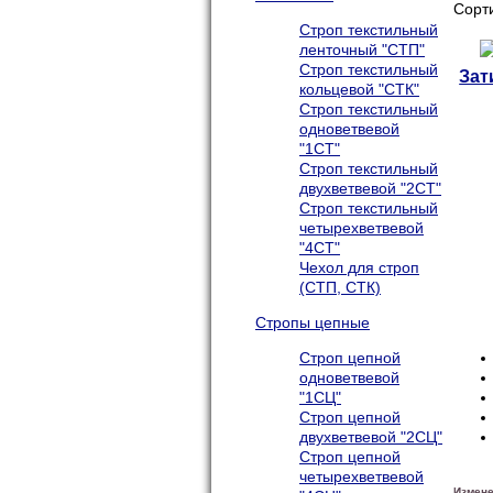
Сорт
Строп текстильный
ленточный "СТП"
Строп текстильный
Зат
кольцевой "СТК"
Строп текстильный
одноветвевой
"1СТ"
Строп текстильный
двухветвевой "2СТ"
Строп текстильный
четырехветвевой
"4СТ"
Чехол для строп
(СТП, СТК)
Стропы цепные
Строп цепной
одноветвевой
"1СЦ"
Строп цепной
двухветвевой "2СЦ"
Строп цепной
четырехветвевой
Измене