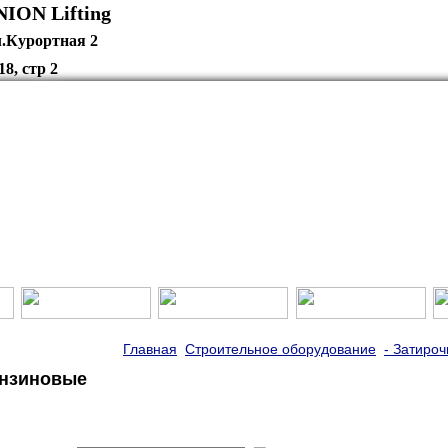
нион" UNION Lift
л.Курортная 2
18, стр 2
Главная
Строительное оборудование
- Затиро
ензиновые