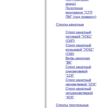
крана)
Полотенце
монтажное "СТП
ПМ" (под траверсу)
Стропы канатные
Строп канатный
петлевой "УСК1"
(СКП)
Строп канатный
кольцевой "УСК2"
(СКК)
Ветвь канатная
"ВК"
Строп канатный
одноветвевой
"1СК"
Строп канатный
двухветвевой "2СК"
Строп канатный
четырехветвевой
"4СК"
Стропы текстильные