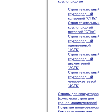
круглопрядные
Строп текстильный
круглопрядный
кольцевой "СТКк"
Строп текстильный
круглопрядный
петлевой "СТКп"
Строп текстильный
круглопрядный
одноветвевой
"1СТК"
Строп текстильный
круглопрядный
двухветвевой
"2СТК"
Строп текстильный
круглопрядный
четырехветвевой
"4СТК"
Cтропы для эвакуаторов
(комплекты строп для
кранов-манипуляторов)
Покрытие полиуретаном
Комплектующие для