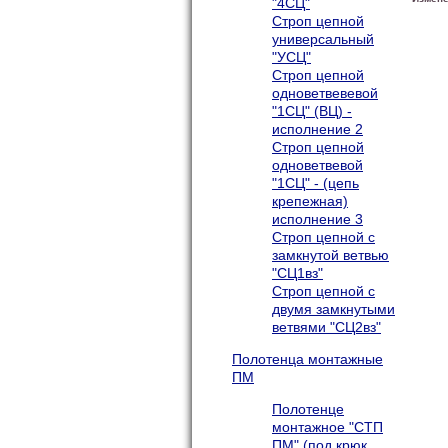
"4СЦ"
Строп цепной
универсальный
"УСЦ"
Строп цепной
одноветвевевой
"1СЦ" (ВЦ) -
исполнение 2
Строп цепной
одноветвевой
"1СЦ" - (цепь
крепежная)
исполнение 3
Строп цепной с
замкнутой ветвью
"СЦ1вз"
Строп цепной с
двумя замкнутыми
ветвями "СЦ2вз"
Полотенца монтажные
ПМ
Полотенце
монтажное "СТП
ПМ" (под крюк