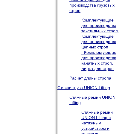
производства грузовых
строп
Комплектующие
для производства
текстильных строп.
Комплектующие
для производства
цепных строп
- Комплектующие
для производства
канатных строп.
Бирка для строп
Расчет длины стропа
Стяжки груза UNION Lifting
Стяжные ремни UNION
Lifting
Стяжные ремни
UNION Lifting с
натяжным
устройством и
крюками