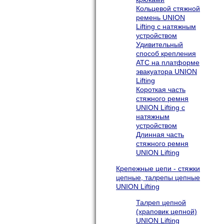
Кольцевой стяжной
ремень UNION
Lifting с натяжным
устройством
Удивительный
способ крепления
АТС на платформе
эвакуатора UNION
Lifting
Короткая часть
стяжного ремня
UNION Lifting с
натяжным
устройством
Длинная часть
стяжного ремня
UNION Lifting
Крепежные цепи - стяжки
цепные, талрепы цепные
UNION Lifting
Талреп цепной
(храповик цепной)
UNION Lifting