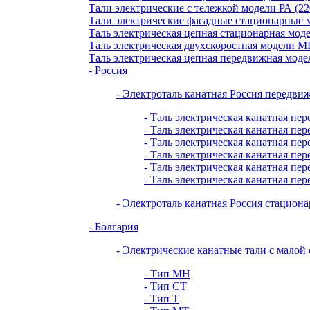
Тали электрические с тележкой модели РА (22
Тали электрические фасадные стационарные
Таль электрическая цепная стационарная мод
Таль электрическая двухскоростная модели M
Таль электрическая цепная передвижная мо
- Россия
- Электроталь канатная Россия передви
- Таль электрическая канатная пер
- Таль электрическая канатная пер
- Таль электрическая канатная пер
- Таль электрическая канатная пер
- Таль электрическая канатная пер
- Таль электрическая канатная пер
- Электроталь канатная Россия стациона
- Болгария
- Электрические канатные тали с малой
- Тип МН
- Тип СТ
- Тип Т