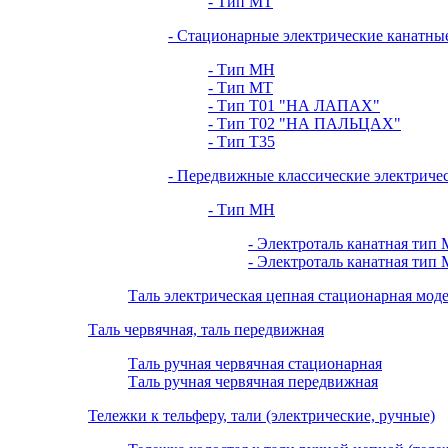
- Тип МТ
- Стационарные электрические канатны
- Тип МН
- Тип МТ
- Тип Т01 "НА ЛАПАХ"
- Тип Т02 "НА ПАЛЬЦАХ"
- Тип Т35
- Передвижные классические электриче
- Тип МН
- Электроталь канатная тип 
- Электроталь канатная тип 
Таль электрическая цепная стационарная мо
Таль червячная, таль передвижная
Таль ручная червячная стационарная
Таль ручная червячная передвижная
Тележки к тельферу, тали (электрические, ручные)