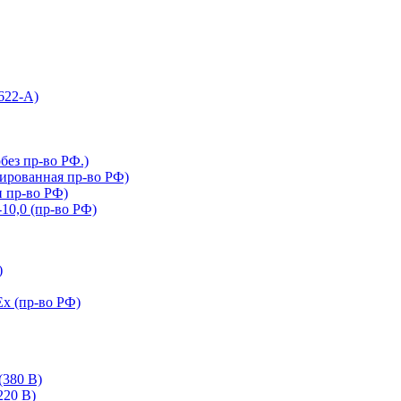
622-A)
ез пр-во РФ.)
ированная пр-во РФ)
 пр-во РФ)
0,0 (пр-во РФ)
)
 (пр-во РФ)
(380 В)
220 В)