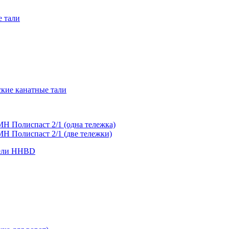
е тали
ские канатные тали
МН Полиспаст 2/1 (одна тележка)
МН Полиспаст 2/1 (две тележки)
дели HHBD