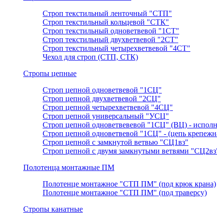
Строп текстильный ленточный "СТП"
Строп текстильный кольцевой "СТК"
Строп текстильный одноветвевой "1СТ"
Строп текстильный двухветвевой "2СТ"
Строп текстильный четырехветвевой "4СТ"
Чехол для строп (СТП, СТК)
Стропы цепные
Строп цепной одноветвевой "1СЦ"
Строп цепной двухветвевой "2СЦ"
Строп цепной четырехветвевой "4СЦ"
Строп цепной универсальный "УСЦ"
Строп цепной одноветвевевой "1СЦ" (ВЦ) - исполн
Строп цепной одноветвевой "1СЦ" - (цепь крепежн
Строп цепной с замкнутой ветвью "СЦ1вз"
Строп цепной с двумя замкнутыми ветвями "СЦ2вз
Полотенца монтажные ПМ
Полотенце монтажное "СТП ПМ" (под крюк крана)
Полотенце монтажное "СТП ПМ" (под траверсу)
Стропы канатные