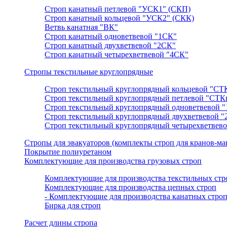
Строп канатный петлевой "УСК1" (СКП)
Строп канатный кольцевой "УСК2" (СКК)
Ветвь канатная "ВК"
Строп канатный одноветвевой "1СК"
Строп канатный двухветвевой "2СК"
Строп канатный четырехветвевой "4СК"
Стропы текстильные круглопрядные
Строп текстильный круглопрядный кольцевой "СТ
Строп текстильный круглопрядный петлевой "СТК
Строп текстильный круглопрядный одноветвевой 
Строп текстильный круглопрядный двухветвевой 
Строп текстильный круглопрядный четырехветвев
Cтропы для эвакуаторов (комплекты строп для кранов-ма
Покрытие полиуретаном
Комплектующие для производства грузовых строп
Комплектующие для производства текстильных стр
Комплектующие для производства цепных строп
- Комплектующие для производства канатных строп
Бирка для строп
Расчет длины стропа