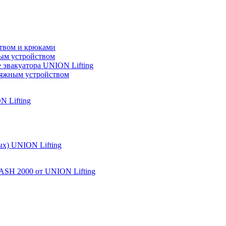
ством и крюками
ным устройством
 эвакуатора UNION Lifting
атяжным устройством
 Lifting
х) UNION Lifting
ASH 2000 от UNION Lifting