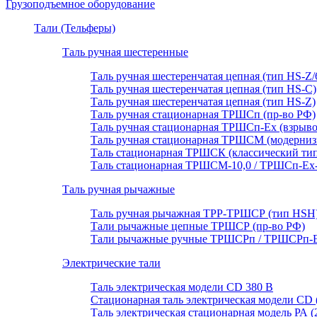
Грузоподъемное оборудование
Тали (Тельферы)
Таль ручная шестеренные
Таль ручная шестеренчатая цепная (тип HS-Z/
Таль ручная шестеренчатая цепная (тип HS-C)
Таль ручная шестеренчатая цепная (тип HS-Z)
Таль ручная стационарная ТРШСп (пр-во РФ)
Таль ручная стационарная ТРШСп-Ех (взрывоб
Таль ручная стационарная ТРШСМ (модерниз
Таль стационарная ТРШСК (классический тип
Таль стационарная ТРШСМ-10,0 / ТРШСп-Ex-1
Таль ручная рычажные
Таль ручная рычажная ТРР-ТРШСР (тип HSH
Тали рычажные цепные ТРШСР (пр-во РФ)
Тали рычажные ручные ТРШСРп / ТРШСРп-Ех
Электрические тали
Таль электрическая модели CD 380 В
Стационарная таль электрическая модели CD 
Таль электрическая стационарная модель РА (