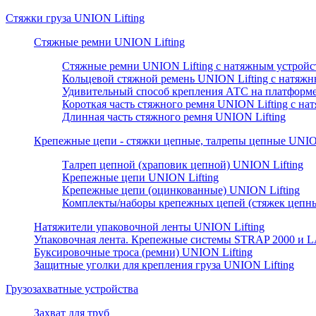
Стяжки груза UNION Lifting
Стяжные ремни UNION Lifting
Стяжные ремни UNION Lifting с натяжным устрой
Кольцевой стяжной ремень UNION Lifting с натяж
Удивительный способ крепления АТС на платформе
Короткая часть стяжного ремня UNION Lifting с н
Длинная часть стяжного ремня UNION Lifting
Крепежные цепи - стяжки цепные, талрепы цепные UNION
Талреп цепной (храповик цепной) UNION Lifting
Крепежные цепи UNION Lifting
Крепежные цепи (оцинкованные) UNION Lifting
Комплекты/наборы крепежных цепей (стяжек цепны
Натяжители упаковочной ленты UNION Lifting
Упаковочная лента. Крепежные системы STRAP 2000 и L
Буксировочные троса (ремни) UNION Lifting
Защитные уголки для крепления груза UNION Lifting
Грузозахватные устройства
Захват для труб