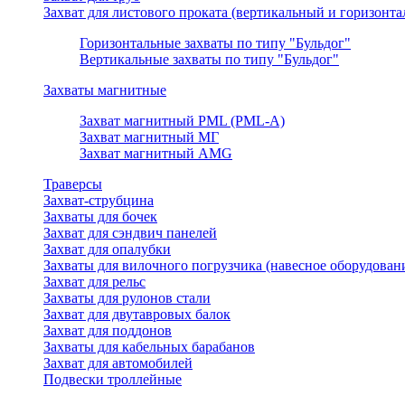
Захват для листового проката (вертикальный и горизонт
Горизонтальные захваты по типу "Бульдог"
Вертикальные захваты по типу "Бульдог"
Захваты магнитные
Захват магнитный PML (PML-A)
Захват магнитный МГ
Захват магнитный AMG
Траверсы
Захват-струбцина
Захваты для бочек
Захват для сэндвич панелей
Захват для опалубки
Захваты для вилочного погрузчика (навесное оборудован
Захват для рельс
Захваты для рулонов стали
Захват для двутавровых балок
Захват для поддонов
Захваты для кабельных барабанов
Захват для автомобилей
Подвески троллейные