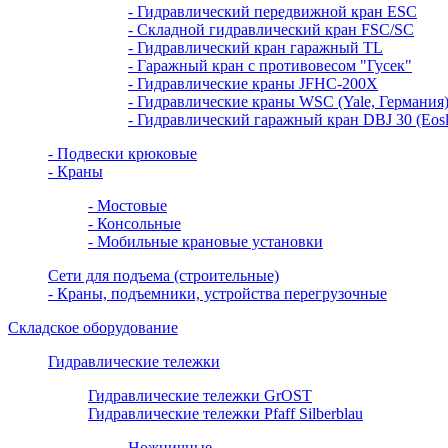
- Гидравлический передвижной кран ESC
- Складной гидравлический кран FSC/SC
- Гидравлический кран гаражный TL
- Гаражный кран с противовесом "Гусек"
- Гидравлические краны JFHC-200X
- Гидравлические краны WSC (Yale, Германия
- Гидравлический гаражный кран DBJ 30 (Eosli
- Подвески крюковые
- Краны
- Мостовые
- Консольные
- Мобильные крановые установки
Сети для подъема (строительные)
- Краны, подъемники, устройства перегрузочные
Складское оборудование
Гидравлические тележки
Гидравлические тележки GrOST
Гидравлические тележки Pfaff Silberblau
Ножничные