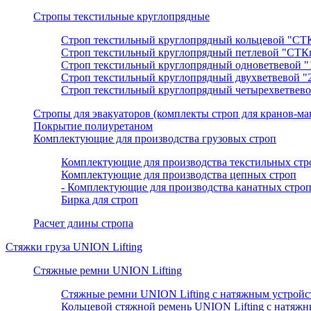
Стропы текстильные круглопрядные
Строп текстильный круглопрядный кольцевой "СТ
Строп текстильный круглопрядный петлевой "СТК
Строп текстильный круглопрядный одноветвевой 
Строп текстильный круглопрядный двухветвевой 
Строп текстильный круглопрядный четырехветвев
Cтропы для эвакуаторов (комплекты строп для кранов-ма
Покрытие полиуретаном
Комплектующие для производства грузовых строп
Комплектующие для производства текстильных стр
Комплектующие для производства цепных строп
- Комплектующие для производства канатных строп
Бирка для строп
Расчет длины стропа
Стяжки груза UNION Lifting
Стяжные ремни UNION Lifting
Стяжные ремни UNION Lifting с натяжным устрой
Кольцевой стяжной ремень UNION Lifting с натяж