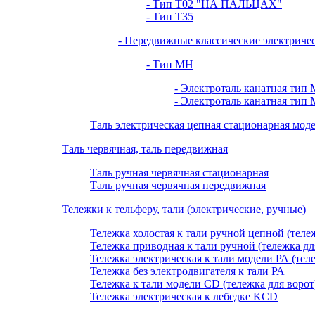
- Тип Т02 "НА ПАЛЬЦАХ"
- Тип Т35
- Передвижные классические электриче
- Тип МН
- Электроталь канатная тип 
- Электроталь канатная тип 
Таль электрическая цепная стационарная мо
Таль червячная, таль передвижная
Таль ручная червячная стационарная
Таль ручная червячная передвижная
Тележки к тельферу, тали (электрические, ручные)
Тележка холостая к тали ручной цепной (теле
Тележка приводная к тали ручной (тележка дл
Тележка электрическая к тали модели РА (тел
Тележка без электродвигателя к тали РА
Тележка к тали модели CD (тележка для ворот
Тележка электрическая к лебедке KCD