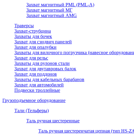
Захват магнитный PML (PML-A)
Захват магнитный МГ
Захват магнитный AMG
Траверсы
Захват-струбцина
Захваты для бочек
Захват для сэндвич панелей
Захват для опалубки
Захваты для вилочного погрузчика (навесное оборудован
Захват для рельс
Захваты для рулонов стали
Захват для двутавровых балок
Захват для поддонов
Захваты для кабельных барабанов
Захват для автомобилей
Подвески троллейные
Грузоподъемное оборудование
Тали (Тельферы)
Таль ручная шестеренные
Таль ручная шестеренчатая цепная (тип HS-Z/