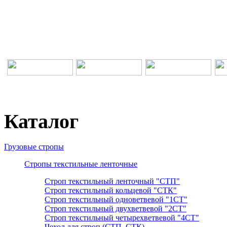
Каталог
Грузовые стропы
Стропы текстильные ленточные
Строп текстильный ленточный "СТП"
Строп текстильный кольцевой "СТК"
Строп текстильный одноветвевой "1СТ"
Строп текстильный двухветвевой "2СТ"
Строп текстильный четырехветвевой "4СТ"
Чехол для строп (СТП, СТК)