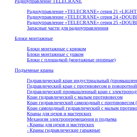
Радиоуправление TELECRANE
Радиоуправление «TELECRANE» серия 21 «LIGHT
Радиоуправление «TELECRANE» серия 24 «DOUB
Радиоуправление «TELECRANE» серия 25 «DOUB
Запасные части для радиоуправленния
Блоки монтажные
Блоки монтажные с крюком
Блоки монтажные с ушком
Блоки с площадкой (монтажные опорные)
Подъемные краны
Гидравлический кран индустриальный (промышле
Гидравлический кран с противовесом и поворотной
Гидравлический промышленный кран с электроподъ
Кран гидравлический с малым противовесом
Кран гидравлический самоходный с противовесом 
Кран самоходный гидравлический с малым против
Краны для цехов и мастерских
Механизм электроперемещения и подъема
- Краны для цехов и мастерских
- Краны гидравлические гаражные