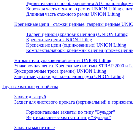
Удивительный способ крепления АТС на платформе
Короткая часть стяжного ремня UNION Lifting с н
Длинная часть стяжного ремня UNION Lifting
Крепежные цепи - стяжки цепные, талрепы цепные UNION
Талреп цепной (храповик цепной) UNION Lifting
Крепежные цепи UNION Lifting
Крепежные цепи (оцинкованные) UNION Lifting
Комплекты/наборы крепежных цепей (стяжек цепны
Натяжители упаковочной ленты UNION Lifting
Упаковочная лента. Крепежные системы STRAP 2000 и L
Буксировочные троса (ремни) UNION Lifting
Защитные уголки для крепления груза UNION Lifting
Грузозахватные устройства
Захват для труб
Захват для листового проката (вертикальный и горизонт
Горизонтальные захваты по типу "Бульдог"
Вертикальные захваты по типу "Бульдог"
Захваты магнитные