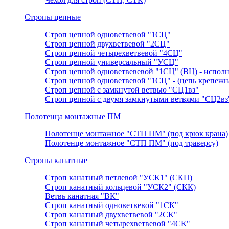
Стропы цепные
Строп цепной одноветвевой "1СЦ"
Строп цепной двухветвевой "2СЦ"
Строп цепной четырехветвевой "4СЦ"
Строп цепной универсальный "УСЦ"
Строп цепной одноветвевевой "1СЦ" (ВЦ) - исполн
Строп цепной одноветвевой "1СЦ" - (цепь крепежн
Строп цепной с замкнутой ветвью "СЦ1вз"
Строп цепной с двумя замкнутыми ветвями "СЦ2вз
Полотенца монтажные ПМ
Полотенце монтажное "СТП ПМ" (под крюк крана)
Полотенце монтажное "СТП ПМ" (под траверсу)
Стропы канатные
Строп канатный петлевой "УСК1" (СКП)
Строп канатный кольцевой "УСК2" (СКК)
Ветвь канатная "ВК"
Строп канатный одноветвевой "1СК"
Строп канатный двухветвевой "2СК"
Строп канатный четырехветвевой "4СК"