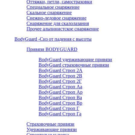
Оттяжки, петли, самостраховки
Специальное снаряжение
Скальное снаряжение
Снежно-ледовое снаряжение
Снаряжение для скалолазания
Прочее альпинистское снаряжение
BodyGuard -Сиз от падения с высоты
Привязи BODYGUARD
BodyGuard удерживающие привязи
BodyGuard страховочные привязи
BodyGuard Строп 2А
BodyGuard Строп 2В
BodyGuard Строп 2Г
BodyGuard Строп Аа
BodyGuard Строп Ар
BodyGuard Строп Ва
BodyGuard Строп Вр
BodyGuard Строп Г
BodyGuard Строп Га
Страховочные привязи
Удерживающие привязи
Строительные пояса