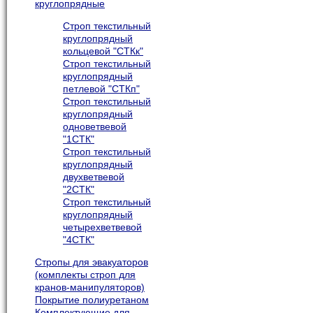
круглопрядные
Строп текстильный
круглопрядный
кольцевой "СТКк"
Строп текстильный
круглопрядный
петлевой "СТКп"
Строп текстильный
круглопрядный
одноветвевой
"1СТК"
Строп текстильный
круглопрядный
двухветвевой
"2СТК"
Строп текстильный
круглопрядный
четырехветвевой
"4СТК"
Cтропы для эвакуаторов
(комплекты строп для
кранов-манипуляторов)
Покрытие полиуретаном
Комплектующие для