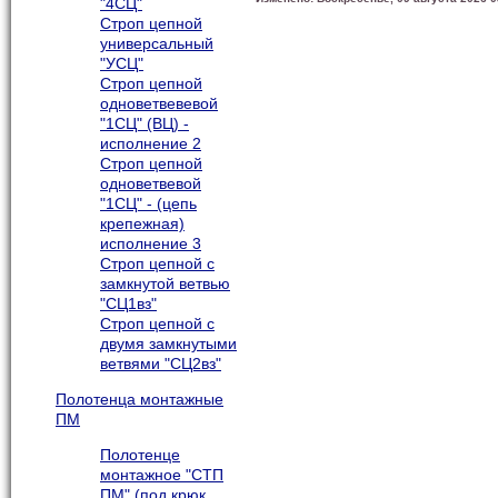
"4СЦ"
Строп цепной
универсальный
"УСЦ"
Строп цепной
одноветвевевой
"1СЦ" (ВЦ) -
исполнение 2
Строп цепной
одноветвевой
"1СЦ" - (цепь
крепежная)
исполнение 3
Строп цепной с
замкнутой ветвью
"СЦ1вз"
Строп цепной с
двумя замкнутыми
ветвями "СЦ2вз"
Полотенца монтажные
ПМ
Полотенце
монтажное "СТП
ПМ" (под крюк