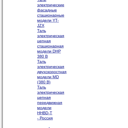
электрические
фасадные
стационарные
модели YT-
JZX
Таль
электрическая
цепная
стационарная
модели DHP
380 В
Таль
электрическая
двухскоростная
модели MD
(380 В)
Таль
электрическая
цепная
передвижная
модели
HHBD-T
- Россия
-