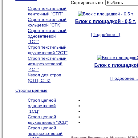
Сортировать по:
Строп текстильный
ленточный "СТП"
Строп текстильный
Блок с площадкой - 0,5 т.
кольцевой "СТК"
Строп текстильный
[Подробнее...]
одноветвевой
"1СТ"
Строп текстильный
двухветвевой "2СТ"
Строп текстильный
четырехветвевой
Блок с площадкой 
"4СТ"
Чехол для строп
[Подробнее...
(СТП, СТК)
Стропы цепные
Строп цепной
одноветвевой
"1СЦ"
Строп цепной
двухветвевой "2СЦ"
Строп цепной
четырехветвевой
Изменено: Воскресенье, 09 августа 2026 0