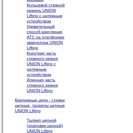
Кольцевой стяжной
ремень UNION
Lifting с натяжным
устройством
Удивительный
способ крепления
АТС на платформе
эвакуатора UNION
Lifting
Короткая часть
стяжного ремня
UNION Lifting с
натяжным
устройством
Длинная часть
стяжного ремня
UNION Lifting
Крепежные цепи - стяжки
цепные, талрепы цепные
UNION Lifting
Талреп цепной
(храповик цепной)
UNION Lifting