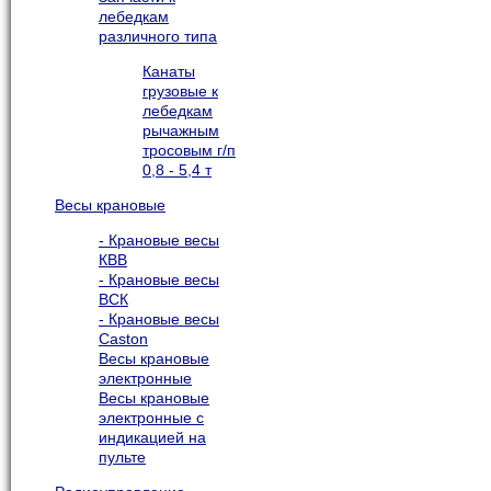
лебедкам
различного типа
Канаты
грузовые к
лебедкам
рычажным
тросовым г/п
0,8 - 5,4 т
Весы крановые
- Крановые весы
КВВ
- Крановые весы
ВСК
- Крановые весы
Caston
Весы крановые
электронные
Весы крановые
электронные с
индикацией на
пульте