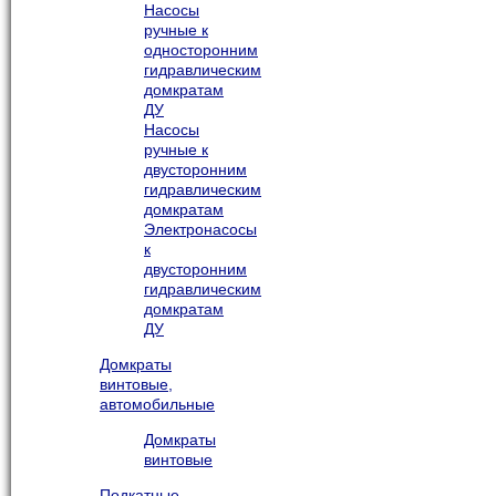
Насосы
ручные к
односторонним
гидравлическим
домкратам
ДУ
Насосы
ручные к
двусторонним
гидравлическим
домкратам
Электронасосы
к
двусторонним
гидравлическим
домкратам
ДУ
Домкраты
винтовые,
автомобильные
Домкраты
винтовые
Подкатные