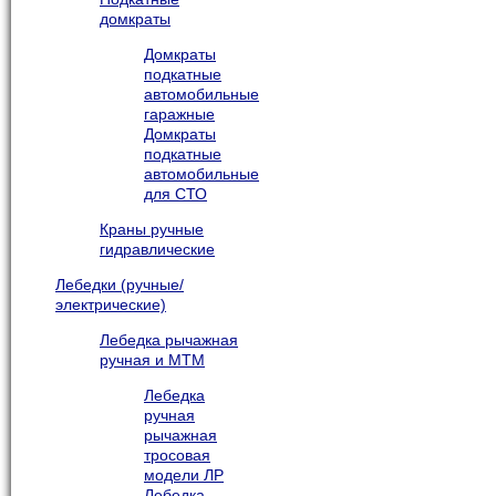
домкраты
Домкраты
подкатные
автомобильные
гаражные
Домкраты
подкатные
автомобильные
для СТО
Краны ручные
гидравлические
Лебедки (ручные/
электрические)
Лебедка рычажная
ручная и МТМ
Лебедка
ручная
рычажная
тросовая
модели ЛР
Лебедка