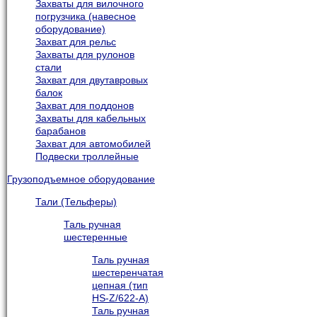
Захваты для вилочного
погрузчика (навесное
оборудование)
Захват для рельс
Захваты для рулонов
стали
Захват для двутавровых
балок
Захват для поддонов
Захваты для кабельных
барабанов
Захват для автомобилей
Подвески троллейные
Грузоподъемное оборудование
Тали (Тельферы)
Таль ручная
шестеренные
Таль ручная
шестеренчатая
цепная (тип
HS-Z/622-A)
Таль ручная