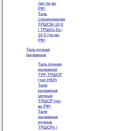
тип пр-во
РФ)
Таль
стационарная
ТРШСМ-10,0
/ ТРШСп-Ex-
10,0 (пр-во
РФ)
Таль ручная
рычажные
Таль ручная
рычажная
ТРР-ТРШСР
(тип HSH)
Тали
рычажные
цепные
ТРШСР (пр-
во РФ)
Тали
рычажные
ручные
ТРШСРп /