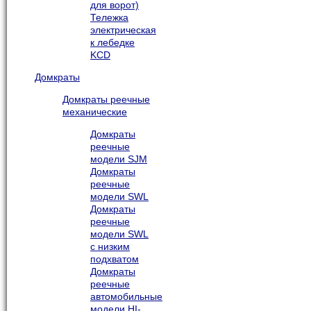
для ворот)
Тележка
электрическая
к лебедке
KCD
Домкраты
Домкраты реечные
механические
Домкраты
реечные
модели SJM
Домкраты
реечные
модели SWL
Домкраты
реечные
модели SWL
с низким
подхватом
Домкраты
реечные
автомобильные
модели HI-