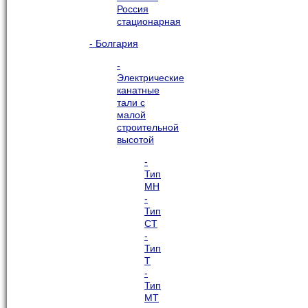
Россия
стационарная
- Болгария
-
Электрические
канатные
тали с
малой
строительной
высотой
-
Тип
МН
-
Тип
СТ
-
Тип
Т
-
Тип
МТ