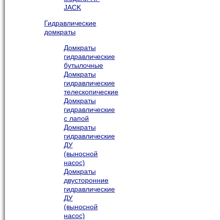
JACK
Гидравлические
домкраты
Домкраты
гидравлические
бутылочные
Домкраты
гидравлические
телескопические
Домкраты
гидравлические
с лапой
Домкраты
гидравлические
ДУ
(выносной
насос)
Домкраты
двусторонние
гидравлические
ДУ
(выносной
насос)