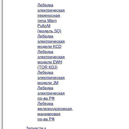
Лебедка
электрическая
переносная
типа Warn
PullzAll
(модель SQ)
Лебедка
электрическая
модели KCD
Лебедка
электрическая
модели EWH
(TOR KDJ)
Лебедка
электрическая
модели JM
Лебедка
электрическая
пр-ва РФ
Лебедка
железнодорожная,
маневровая
пр-ва РФ
Запчасти к