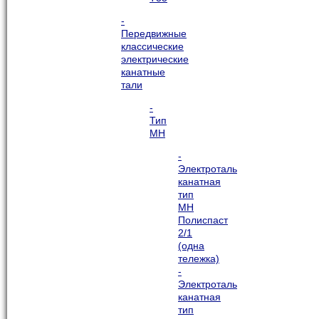
-
Передвижные
классические
электрические
канатные
тали
-
Тип
МН
-
Электроталь
канатная
тип
МН
Полиспаст
2/1
(одна
тележка)
-
Электроталь
канатная
тип