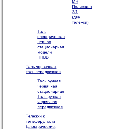
МН
Полиспаст
2/1
(две
тележки)
Таль
электрическая
цепная
стационарная
модели
HHBD
Таль червячная,
таль передвижная
Таль ручная
червячная
стационарная
Таль ручная
червячная
передвижная
Тележки к
тельферу, тали
(электрические,