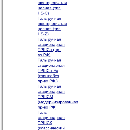
шестеренчатая
цепная (тип
HS-C)
Таль ручная
шестеренчатая
цепная (тип
HS-Z)
Таль ручная
стационарная
ТРШСп (пр-
во РФ)
Таль ручная
стационарная
ТРШСп-Ех
(взрывобез
пр-во РФ.)
Таль ручная
стационарная
ТРШСМ
(модернизированная
пр-во РФ)
Таль
стационарная
ТРШСК
(классический