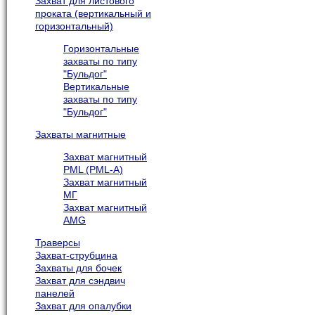
Захват для листового
проката (вертикальный и
горизонтальный)
Горизонтальные
захваты по типу
"Бульдог"
Вертикальные
захваты по типу
"Бульдог"
Захваты магнитные
Захват магнитный
PML (PML-A)
Захват магнитный
МГ
Захват магнитный
AMG
Траверсы
Захват-струбцина
Захваты для бочек
Захват для сэндвич
панелей
Захват для опалубки