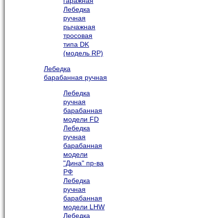
гаражная
Лебедка
ручная
рычажная
тросовая
типа DK
(модель RP)
Лебедка
барабанная ручная
Лебедка
ручная
барабанная
модели FD
Лебедка
ручная
барабанная
модели
"Дина" пр-ва
РФ
Лебедка
ручная
барабанная
модели LHW
Лебедка