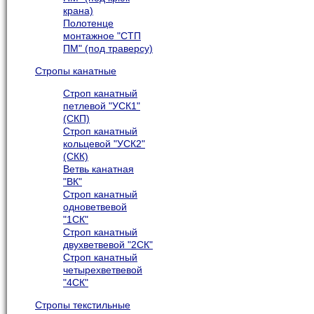
крана)
Полотенце
монтажное "СТП
ПМ" (под траверсу)
Стропы канатные
Строп канатный
петлевой "УСК1"
(СКП)
Строп канатный
кольцевой "УСК2"
(СКК)
Ветвь канатная
"ВК"
Строп канатный
одноветвевой
"1СК"
Строп канатный
двухветвевой "2СК"
Строп канатный
четырехветвевой
"4СК"
Стропы текстильные