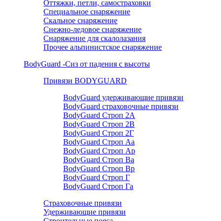
Оттяжки, петли, самостраховки
Специальное снаряжение
Скальное снаряжение
Снежно-ледовое снаряжение
Снаряжение для скалолазания
Прочее альпинистское снаряжение
BodyGuard -Сиз от падения с высоты
Привязи BODYGUARD
BodyGuard удерживающие привязи
BodyGuard страховочные привязи
BodyGuard Строп 2А
BodyGuard Строп 2В
BodyGuard Строп 2Г
BodyGuard Строп Аа
BodyGuard Строп Ар
BodyGuard Строп Ва
BodyGuard Строп Вр
BodyGuard Строп Г
BodyGuard Строп Га
Страховочные привязи
Удерживающие привязи
Строительные пояса