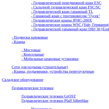
- Гидравлический передвижной кран ESC
- Складной гидравлический кран FSC/SC
- Гидравлический кран гаражный TL
- Гаражный кран с противовесом "Гусек"
- Гидравлические краны JFHC-200X
- Гидравлические краны WSC (Yale, Германия
- Гидравлический гаражный кран DBJ 30 (Eosli
- Подвески крюковые
- Краны
- Мостовые
- Консольные
- Мобильные крановые установки
Сети для подъема (строительные)
- Краны, подъемники, устройства перегрузочные
Складское оборудование
Гидравлические тележки
Гидравлические тележки GrOST
Гидравлические тележки Pfaff Silberblau
Ножничные