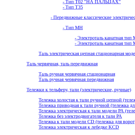
- Тип Т02 "НА ПАЛЬЦАХ"
- Тип Т35
- Передвижные классические электриче
- Тип МН
- Электроталь канатная тип 
- Электроталь канатная тип 
Таль электрическая цепная стационарная мо
Таль червячная, таль передвижная
Таль ручная червячная стационарная
Таль ручная червячная передвижная
Тележки к тельферу, тали (электрические, ручные)
Тележка холостая к тали ручной цепной (теле
Тележка приводная к тали ручной (тележка дл
Тележка электрическая к тали модели РА (тел
Тележка без электродвигателя к тали РА
Тележка к тали модели CD (тележка для ворот
Тележка электрическая к лебедке KCD