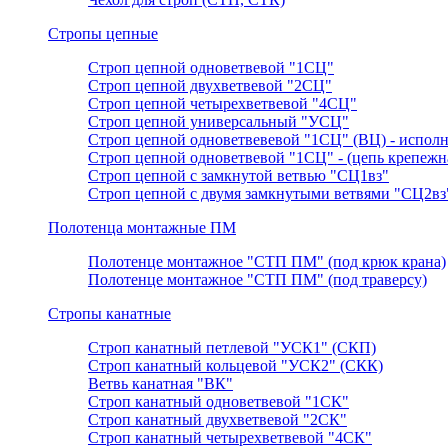
Стропы цепные
Строп цепной одноветвевой "1СЦ"
Строп цепной двухветвевой "2СЦ"
Строп цепной четырехветвевой "4СЦ"
Строп цепной универсальный "УСЦ"
Строп цепной одноветвевевой "1СЦ" (ВЦ) - исполн
Строп цепной одноветвевой "1СЦ" - (цепь крепежн
Строп цепной с замкнутой ветвью "СЦ1вз"
Строп цепной с двумя замкнутыми ветвями "СЦ2вз
Полотенца монтажные ПМ
Полотенце монтажное "СТП ПМ" (под крюк крана)
Полотенце монтажное "СТП ПМ" (под траверсу)
Стропы канатные
Строп канатный петлевой "УСК1" (СКП)
Строп канатный кольцевой "УСК2" (СКК)
Ветвь канатная "ВК"
Строп канатный одноветвевой "1СК"
Строп канатный двухветвевой "2СК"
Строп канатный четырехветвевой "4СК"