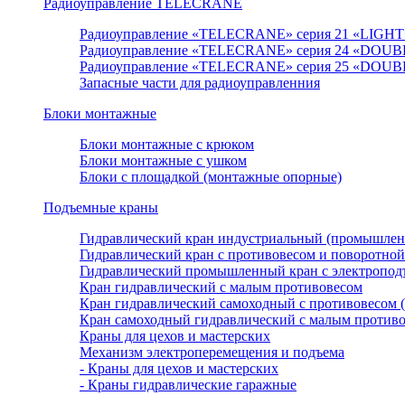
Радиоуправление TELECRANE
Радиоуправление «TELECRANE» серия 21 «LIGHT
Радиоуправление «TELECRANE» серия 24 «DOUB
Радиоуправление «TELECRANE» серия 25 «DOUB
Запасные части для радиоуправленния
Блоки монтажные
Блоки монтажные с крюком
Блоки монтажные с ушком
Блоки с площадкой (монтажные опорные)
Подъемные краны
Гидравлический кран индустриальный (промышле
Гидравлический кран с противовесом и поворотной
Гидравлический промышленный кран с электроподъ
Кран гидравлический с малым противовесом
Кран гидравлический самоходный с противовесом 
Кран самоходный гидравлический с малым против
Краны для цехов и мастерских
Механизм электроперемещения и подъема
- Краны для цехов и мастерских
- Краны гидравлические гаражные