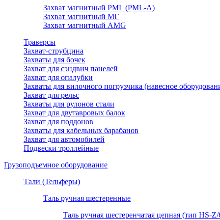
Захват магнитный PML (PML-A)
Захват магнитный МГ
Захват магнитный AMG
Траверсы
Захват-струбцина
Захваты для бочек
Захват для сэндвич панелей
Захват для опалубки
Захваты для вилочного погрузчика (навесное оборудован
Захват для рельс
Захваты для рулонов стали
Захват для двутавровых балок
Захват для поддонов
Захваты для кабельных барабанов
Захват для автомобилей
Подвески троллейные
Грузоподъемное оборудование
Тали (Тельферы)
Таль ручная шестеренные
Таль ручная шестеренчатая цепная (тип HS-Z/