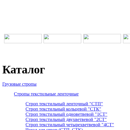
Каталог
Грузовые стропы
Стропы текстильные ленточные
Строп текстильный ленточный "СТП"
Строп текстильный кольцевой "СТК"
Строп текстильный одноветвевой "1СТ"
Строп текстильный двухветвевой "2СТ"
Строп текстильный четырехветвевой "4СТ"
Чехол для строп (СТП, СТК)