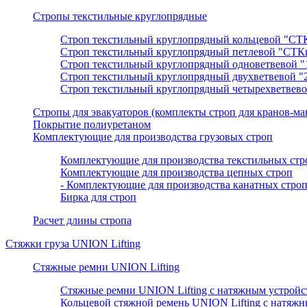
Стропы текстильные круглопрядные
Строп текстильный круглопрядный кольцевой "СТ
Строп текстильный круглопрядный петлевой "СТК
Строп текстильный круглопрядный одноветвевой 
Строп текстильный круглопрядный двухветвевой 
Строп текстильный круглопрядный четырехветвев
Cтропы для эвакуаторов (комплекты строп для кранов-ма
Покрытие полиуретаном
Комплектующие для производства грузовых строп
Комплектующие для производства текстильных стр
Комплектующие для производства цепных строп
- Комплектующие для производства канатных строп
Бирка для строп
Расчет длины стропа
Стяжки груза UNION Lifting
Стяжные ремни UNION Lifting
Стяжные ремни UNION Lifting с натяжным устрой
Кольцевой стяжной ремень UNION Lifting с натяж