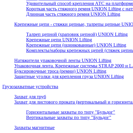
Удивительный способ крепления АТС на платформе
Короткая часть стяжного ремня UNION Lifting с н
Длинная часть стяжного ремня UNION Lifting
Крепежные цепи - стяжки цепные, талрепы цепные UNION
Талреп цепной (храповик цепной) UNION Lifting
Крепежные цепи UNION Lifting
Крепежные цепи (оцинкованные) UNION Lifting
Комплекты/наборы крепежных цепей (стяжек цепны
Натяжители упаковочной ленты UNION Lifting
Упаковочная лента. Крепежные системы STRAP 2000 и L
Буксировочные троса (ремни) UNION Lifting
Защитные уголки для крепления груза UNION Lifting
Грузозахватные устройства
Захват для труб
Захват для листового проката (вертикальный и горизонт
Горизонтальные захваты по типу "Бульдог"
Вертикальные захваты по типу "Бульдог"
Захваты магнитные