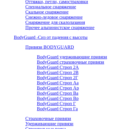
Оттяжки, петли, самостраховки
Специальное снаряжение
Скальное снаряжение
Снежно-ледовое снаряжение
Снаряжение для скалолазания
Прочее альпинистское снаряжение
BodyGuard -Сиз от падения с высоты
Привязи BODYGUARD
BodyGuard удерживающие привязи
BodyGuard страховочные привязи
BodyGuard Строп 2А
BodyGuard Строп 2В
BodyGuard Строп 2Г
BodyGuard Строп Аа
BodyGuard Строп Ар
BodyGuard Строп Ва
BodyGuard Строп Вр
BodyGuard Строп Г
BodyGuard Строп Га
Страховочные привязи
Удерживающие привязи
Строительные пояса