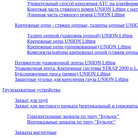
Удивительный способ крепления АТС на платформе
Короткая часть стяжного ремня UNION Lifting с н
Длинная часть стяжного ремня UNION Lifting
Крепежные цепи - стяжки цепные, талрепы цепные UNION
Талреп цепной (храповик цепной) UNION Lifting
Крепежные цепи UNION Lifting
Крепежные цепи (оцинкованные) UNION Lifting
Комплекты/наборы крепежных цепей (стяжек цепны
Натяжители упаковочной ленты UNION Lifting
Упаковочная лента. Крепежные системы STRAP 2000 и L
Буксировочные троса (ремни) UNION Lifting
Защитные уголки для крепления груза UNION Lifting
Грузозахватные устройства
Захват для труб
Захват для листового проката (вертикальный и горизонт
Горизонтальные захваты по типу "Бульдог"
Вертикальные захваты по типу "Бульдог"
Захваты магнитные