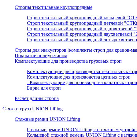
Стропы текстильные круглопрядные
Строп текстильный круглопрядный кольцевой "СТ
Строп текстильный круглопрядный петлевой "СТК
Строп текстильный круглопрядный одноветвевой 
Строп текстильный круглопрядный двухветвевой 
Строп текстильный круглопрядный четырехветвев
Cтропы для эвакуаторов (комплекты строп для кранов-ма
Покрытие полиуретаном
Комплектующие для производства грузовых строп
Комплектующие для производства текстильных стр
Комплектующие для производства цепных строп
- Комплектующие для производства канатных строп
Бирка для строп
Расчет длины стропа
Стяжки груза UNION Lifting
Стяжные ремни UNION Lifting
Стяжные ремни UNION Lifting с натяжным устрой
Кольцевой стяжной ремень UNION Lifting с натяж