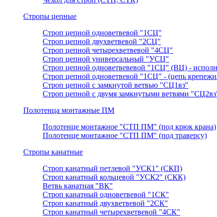
Стропы цепные
Строп цепной одноветвевой "1СЦ"
Строп цепной двухветвевой "2СЦ"
Строп цепной четырехветвевой "4СЦ"
Строп цепной универсальный "УСЦ"
Строп цепной одноветвевевой "1СЦ" (ВЦ) - исполн
Строп цепной одноветвевой "1СЦ" - (цепь крепежн
Строп цепной с замкнутой ветвью "СЦ1вз"
Строп цепной с двумя замкнутыми ветвями "СЦ2вз
Полотенца монтажные ПМ
Полотенце монтажное "СТП ПМ" (под крюк крана)
Полотенце монтажное "СТП ПМ" (под траверсу)
Стропы канатные
Строп канатный петлевой "УСК1" (СКП)
Строп канатный кольцевой "УСК2" (СКК)
Ветвь канатная "ВК"
Строп канатный одноветвевой "1СК"
Строп канатный двухветвевой "2СК"
Строп канатный четырехветвевой "4СК"