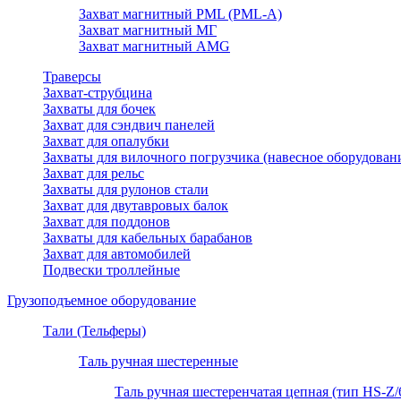
Захват магнитный PML (PML-A)
Захват магнитный МГ
Захват магнитный AMG
Траверсы
Захват-струбцина
Захваты для бочек
Захват для сэндвич панелей
Захват для опалубки
Захваты для вилочного погрузчика (навесное оборудован
Захват для рельс
Захваты для рулонов стали
Захват для двутавровых балок
Захват для поддонов
Захваты для кабельных барабанов
Захват для автомобилей
Подвески троллейные
Грузоподъемное оборудование
Тали (Тельферы)
Таль ручная шестеренные
Таль ручная шестеренчатая цепная (тип HS-Z/