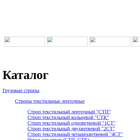
Каталог
Грузовые стропы
Стропы текстильные ленточные
Строп текстильный ленточный "СТП"
Строп текстильный кольцевой "СТК"
Строп текстильный одноветвевой "1СТ"
Строп текстильный двухветвевой "2СТ"
Строп текстильный четырехветвевой "4СТ"
Чехол для строп (СТП, СТК)