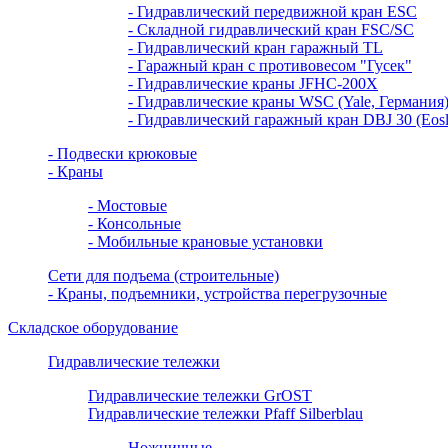
- Гидравлический передвижной кран ESC
- Складной гидравлический кран FSC/SC
- Гидравлический кран гаражный TL
- Гаражный кран с противовесом "Гусек"
- Гидравлические краны JFHC-200X
- Гидравлические краны WSC (Yale, Германия
- Гидравлический гаражный кран DBJ 30 (Eosli
- Подвески крюковые
- Краны
- Мостовые
- Консольные
- Мобильные крановые установки
Сети для подъема (строительные)
- Краны, подъемники, устройства перегрузочные
Складское оборудование
Гидравлические тележки
Гидравлические тележки GrOST
Гидравлические тележки Pfaff Silberblau
Ножничные