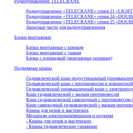
Радиоуправление TELECRANE
Радиоуправление «TELECRANE» серия 21 «LIGHT
Радиоуправление «TELECRANE» серия 24 «DOUB
Радиоуправление «TELECRANE» серия 25 «DOUB
Запасные части для радиоуправленния
Блоки монтажные
Блоки монтажные с крюком
Блоки монтажные с ушком
Блоки с площадкой (монтажные опорные)
Подъемные краны
Гидравлический кран индустриальный (промышле
Гидравлический кран с противовесом и поворотной
Гидравлический промышленный кран с электроподъ
Кран гидравлический с малым противовесом
Кран гидравлический самоходный с противовесом 
Кран самоходный гидравлический с малым против
Краны для цехов и мастерских
Механизм электроперемещения и подъема
- Краны для цехов и мастерских
- Краны гидравлические гаражные