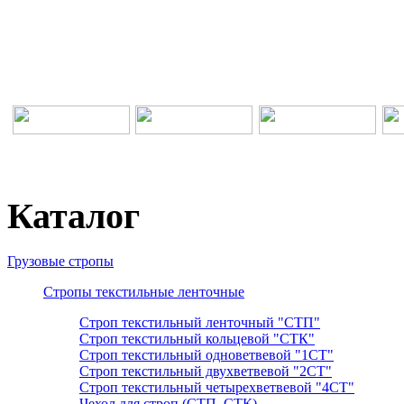
Каталог
Грузовые стропы
Стропы текстильные ленточные
Строп текстильный ленточный "СТП"
Строп текстильный кольцевой "СТК"
Строп текстильный одноветвевой "1СТ"
Строп текстильный двухветвевой "2СТ"
Строп текстильный четырехветвевой "4СТ"
Чехол для строп (СТП, СТК)