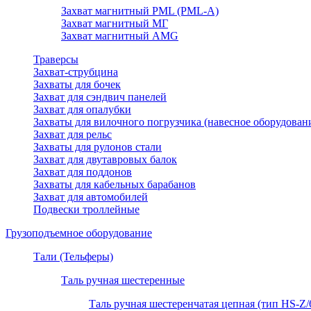
Захват магнитный PML (PML-A)
Захват магнитный МГ
Захват магнитный AMG
Траверсы
Захват-струбцина
Захваты для бочек
Захват для сэндвич панелей
Захват для опалубки
Захваты для вилочного погрузчика (навесное оборудован
Захват для рельс
Захваты для рулонов стали
Захват для двутавровых балок
Захват для поддонов
Захваты для кабельных барабанов
Захват для автомобилей
Подвески троллейные
Грузоподъемное оборудование
Тали (Тельферы)
Таль ручная шестеренные
Таль ручная шестеренчатая цепная (тип HS-Z/