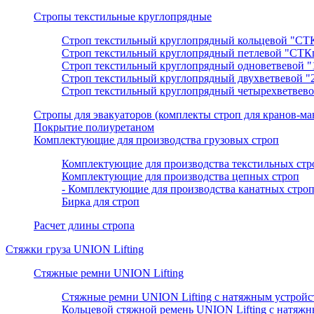
Стропы текстильные круглопрядные
Строп текстильный круглопрядный кольцевой "СТ
Строп текстильный круглопрядный петлевой "СТК
Строп текстильный круглопрядный одноветвевой 
Строп текстильный круглопрядный двухветвевой 
Строп текстильный круглопрядный четырехветвев
Cтропы для эвакуаторов (комплекты строп для кранов-ма
Покрытие полиуретаном
Комплектующие для производства грузовых строп
Комплектующие для производства текстильных стр
Комплектующие для производства цепных строп
- Комплектующие для производства канатных строп
Бирка для строп
Расчет длины стропа
Стяжки груза UNION Lifting
Стяжные ремни UNION Lifting
Стяжные ремни UNION Lifting с натяжным устрой
Кольцевой стяжной ремень UNION Lifting с натяж