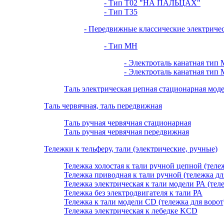
- Тип Т02 "НА ПАЛЬЦАХ"
- Тип Т35
- Передвижные классические электриче
- Тип МН
- Электроталь канатная тип 
- Электроталь канатная тип 
Таль электрическая цепная стационарная мо
Таль червячная, таль передвижная
Таль ручная червячная стационарная
Таль ручная червячная передвижная
Тележки к тельферу, тали (электрические, ручные)
Тележка холостая к тали ручной цепной (теле
Тележка приводная к тали ручной (тележка дл
Тележка электрическая к тали модели РА (тел
Тележка без электродвигателя к тали РА
Тележка к тали модели CD (тележка для ворот
Тележка электрическая к лебедке KCD