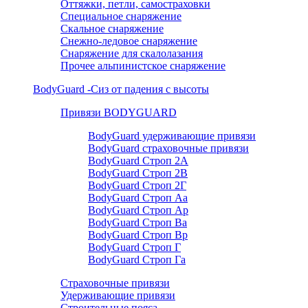
Оттяжки, петли, самостраховки
Специальное снаряжение
Скальное снаряжение
Снежно-ледовое снаряжение
Снаряжение для скалолазания
Прочее альпинистское снаряжение
BodyGuard -Сиз от падения с высоты
Привязи BODYGUARD
BodyGuard удерживающие привязи
BodyGuard страховочные привязи
BodyGuard Строп 2А
BodyGuard Строп 2В
BodyGuard Строп 2Г
BodyGuard Строп Аа
BodyGuard Строп Ар
BodyGuard Строп Ва
BodyGuard Строп Вр
BodyGuard Строп Г
BodyGuard Строп Га
Страховочные привязи
Удерживающие привязи
Строительные пояса