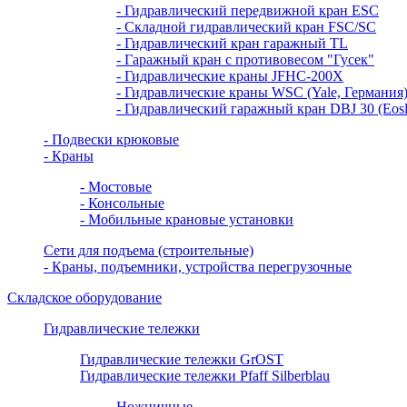
- Гидравлический передвижной кран ESC
- Складной гидравлический кран FSC/SC
- Гидравлический кран гаражный TL
- Гаражный кран с противовесом "Гусек"
- Гидравлические краны JFHC-200X
- Гидравлические краны WSC (Yale, Германия
- Гидравлический гаражный кран DBJ 30 (Eosli
- Подвески крюковые
- Краны
- Мостовые
- Консольные
- Мобильные крановые установки
Сети для подъема (строительные)
- Краны, подъемники, устройства перегрузочные
Складское оборудование
Гидравлические тележки
Гидравлические тележки GrOST
Гидравлические тележки Pfaff Silberblau
Ножничные