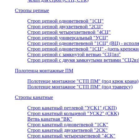
Стропы цепные
Строп цепной одноветвевой "1СЦ"
Строп цепной двухветвевой "2СЦ"
Строп цепной четырехветвевой "4СЦ"
Строп цепной универсальный "УСЦ"
Строп цепной одноветвевевой "1СЦ" (ВЦ) - исполн
Строп цепной одноветвевой "1СЦ" - (цепь крепежн
Строп цепной с замкнутой ветвью "СЦ1вз"
Строп цепной с двумя замкнутыми ветвями "СЦ2вз
Полотенца монтажные ПМ
Полотенце монтажное "СТП ПМ" (под крюк крана)
Полотенце монтажное "СТП ПМ" (под траверсу)
Стропы канатные
Строп канатный петлевой "УСК1" (СКП)
Строп канатный кольцевой "УСК2" (СКК)
Ветвь канатная "ВК"
Строп канатный одноветвевой "1СК"
Строп канатный двухветвевой "2СК"
Строп канатный четырехветвевой "4СК"