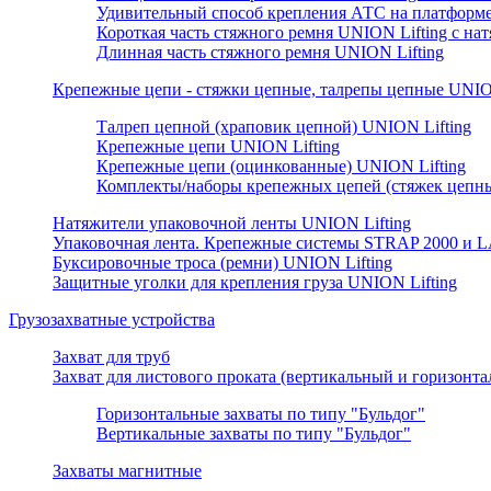
Удивительный способ крепления АТС на платформе
Короткая часть стяжного ремня UNION Lifting с н
Длинная часть стяжного ремня UNION Lifting
Крепежные цепи - стяжки цепные, талрепы цепные UNION
Талреп цепной (храповик цепной) UNION Lifting
Крепежные цепи UNION Lifting
Крепежные цепи (оцинкованные) UNION Lifting
Комплекты/наборы крепежных цепей (стяжек цепны
Натяжители упаковочной ленты UNION Lifting
Упаковочная лента. Крепежные системы STRAP 2000 и L
Буксировочные троса (ремни) UNION Lifting
Защитные уголки для крепления груза UNION Lifting
Грузозахватные устройства
Захват для труб
Захват для листового проката (вертикальный и горизонт
Горизонтальные захваты по типу "Бульдог"
Вертикальные захваты по типу "Бульдог"
Захваты магнитные