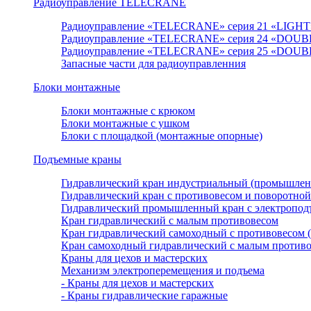
Радиоуправление TELECRANE
Радиоуправление «TELECRANE» серия 21 «LIGHT
Радиоуправление «TELECRANE» серия 24 «DOUB
Радиоуправление «TELECRANE» серия 25 «DOUB
Запасные части для радиоуправленния
Блоки монтажные
Блоки монтажные с крюком
Блоки монтажные с ушком
Блоки с площадкой (монтажные опорные)
Подъемные краны
Гидравлический кран индустриальный (промышле
Гидравлический кран с противовесом и поворотной
Гидравлический промышленный кран с электроподъ
Кран гидравлический с малым противовесом
Кран гидравлический самоходный с противовесом 
Кран самоходный гидравлический с малым против
Краны для цехов и мастерских
Механизм электроперемещения и подъема
- Краны для цехов и мастерских
- Краны гидравлические гаражные