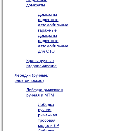
домкраты
Домкраты
подкатные
автомобильные
гаражные
Домкраты
подкатные
автомобильные
для СТО
Краны ручные
гидравлические
Лебедки (ручные/
электрические)
Лебедка рычажная
ручная и МТМ
Лебедка
ручная
рычажная
тросовая
модели ЛР
Лебедка