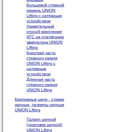
Кольцевой стяжной
ремень UNION
Lifting с натяжным
устройством
Удивительный
способ крепления
АТС на платформе
эвакуатора UNION
Lifting
Короткая часть
стяжного ремня
UNION Lifting с
натяжным
устройством
Длинная часть
стяжного ремня
UNION Lifting
Крепежные цепи - стяжки
цепные, талрепы цепные
UNION Lifting
Талреп цепной
(храповик цепной)
UNION Lifting