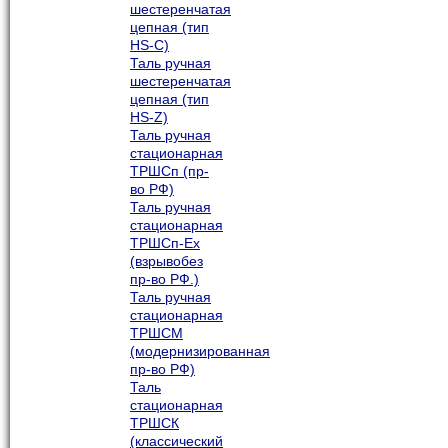
шестеренчатая
цепная (тип
HS-C)
Таль ручная
шестеренчатая
цепная (тип
HS-Z)
Таль ручная
стационарная
ТРШСп (пр-
во РФ)
Таль ручная
стационарная
ТРШСп-Ех
(взрывобез
пр-во РФ.)
Таль ручная
стационарная
ТРШСМ
(модернизированная
пр-во РФ)
Таль
стационарная
ТРШСК
(классический