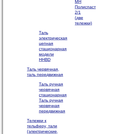
МН
Полиспаст
2/1
(две
тележки)
Таль
электрическая
цепная
стационарная
модели
HHBD
Таль червячная,
таль передвижная
Таль ручная
червячная
стационарная
Таль ручная
червячная
передвижная
Тележки к
тельферу, тали
(электрические,