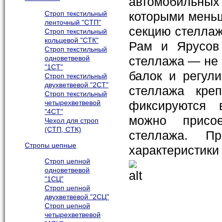
автомобильных 
Строп текстильный
которыми меньш
ленточный "СТП"
секцию стеллаж
Строп текстильный
кольцевой "СТК"
Рам и Ярусов 
Строп текстильный
одноветвевой
стеллажа — не 
"1СТ"
балок и регул
Строп текстильный
двухветвевой "2СТ"
стеллажа кре
Строп текстильный
четырехветвевой
фиксируются 
"4СТ"
можно присо
Чехол для строп
(СТП, СТК)
стеллажа. П
Стропы цепные
характеристики
Строп цепной
одноветвевой
"1СЦ"
Строп цепной
двухветвевой "2СЦ"
Строп цепной
четырехветвевой