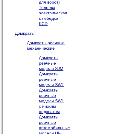
для ворот)
Тележка
электрическая
к лебедке
KCD
Домкраты
Домкраты реечные
механические
Домкраты
реечные
модели SJM
Домкраты
реечные
модели SWL
Домкраты
реечные
модели SWL
с низким
подхватом
Домкраты
реечные
автомобильные
модели HI-