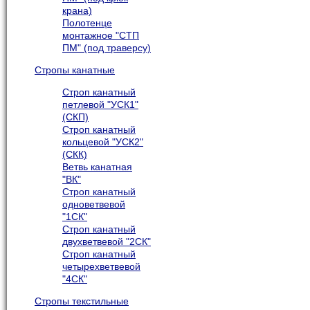
крана)
Полотенце
монтажное "СТП
ПМ" (под траверсу)
Стропы канатные
Строп канатный
петлевой "УСК1"
(СКП)
Строп канатный
кольцевой "УСК2"
(СКК)
Ветвь канатная
"ВК"
Строп канатный
одноветвевой
"1СК"
Строп канатный
двухветвевой "2СК"
Строп канатный
четырехветвевой
"4СК"
Стропы текстильные