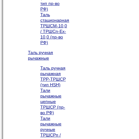
тип пр-во
РФ)
Таль
стационарная
ТРШСМ-10,0
/ ТРШСп-Ex-
10,0 (пр-во
РФ)
Таль ручная
рычажные
Таль ручная
рычажная
ТРР-ТРШСР
(тип HSH)
Тали
рычажные
цепные
ТРШСР (пр-
во РФ)
Тали
рычажные
ручные
ТРШСРп /