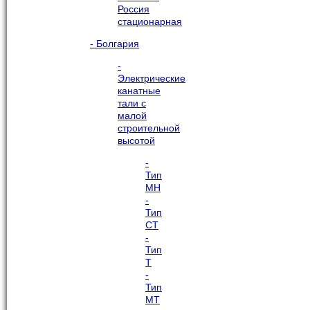
Россия
стационарная
- Болгария
-
Электрические
канатные
тали с
малой
строительной
высотой
-
Тип
МН
-
Тип
СТ
-
Тип
Т
-
Тип
МТ