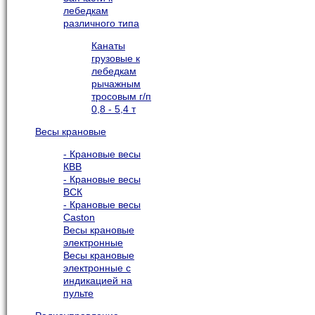
лебедкам
различного типа
Канаты
грузовые к
лебедкам
рычажным
тросовым г/п
0,8 - 5,4 т
Весы крановые
- Крановые весы
КВВ
- Крановые весы
ВСК
- Крановые весы
Caston
Весы крановые
электронные
Весы крановые
электронные с
индикацией на
пульте