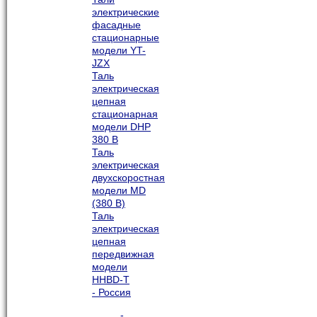
электрические
фасадные
стационарные
модели YT-
JZX
Таль
электрическая
цепная
стационарная
модели DHP
380 В
Таль
электрическая
двухскоростная
модели MD
(380 В)
Таль
электрическая
цепная
передвижная
модели
HHBD-T
- Россия
-