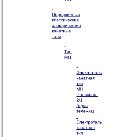
-
Передвижные
классические
электрические
канатные
тали
-
Тип
МН
-
Электроталь
канатная
тип
МН
Полиспаст
2/1
(одна
тележка)
-
Электроталь
канатная
тип