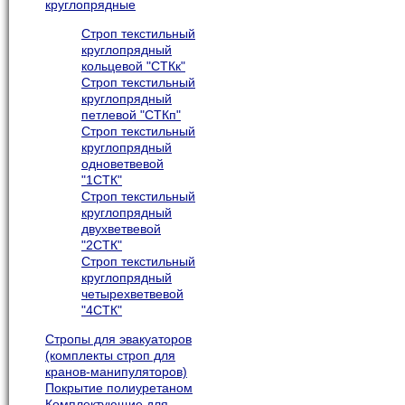
круглопрядные
Строп текстильный
круглопрядный
кольцевой "СТКк"
Строп текстильный
круглопрядный
петлевой "СТКп"
Строп текстильный
круглопрядный
одноветвевой
"1СТК"
Строп текстильный
круглопрядный
двухветвевой
"2СТК"
Строп текстильный
круглопрядный
четырехветвевой
"4СТК"
Cтропы для эвакуаторов
(комплекты строп для
кранов-манипуляторов)
Покрытие полиуретаном
Комплектующие для