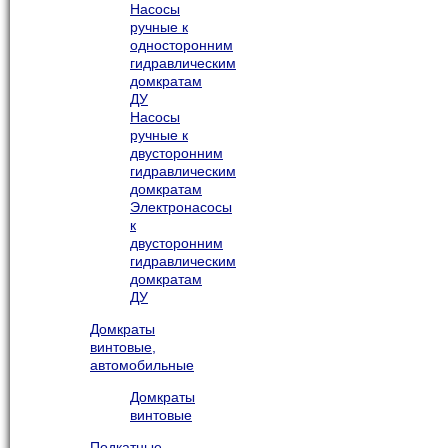
Насосы
ручные к
односторонним
гидравлическим
домкратам
ДУ
Насосы
ручные к
двусторонним
гидравлическим
домкратам
Электронасосы
к
двусторонним
гидравлическим
домкратам
ДУ
Домкраты
винтовые,
автомобильные
Домкраты
винтовые
Подкатные