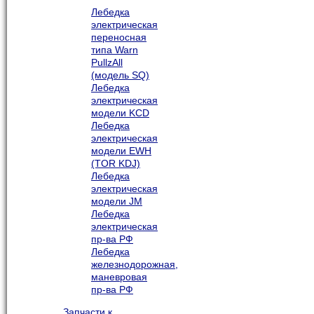
Лебедка
электрическая
переносная
типа Warn
PullzAll
(модель SQ)
Лебедка
электрическая
модели KCD
Лебедка
электрическая
модели EWH
(TOR KDJ)
Лебедка
электрическая
модели JM
Лебедка
электрическая
пр-ва РФ
Лебедка
железнодорожная,
маневровая
пр-ва РФ
Запчасти к