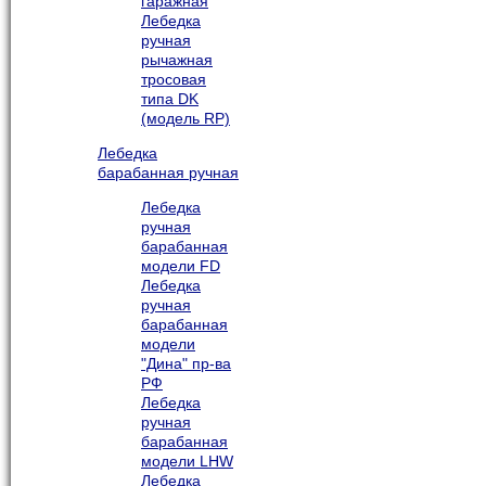
гаражная
Лебедка
ручная
рычажная
тросовая
типа DK
(модель RP)
Лебедка
барабанная ручная
Лебедка
ручная
барабанная
модели FD
Лебедка
ручная
барабанная
модели
"Дина" пр-ва
РФ
Лебедка
ручная
барабанная
модели LHW
Лебедка