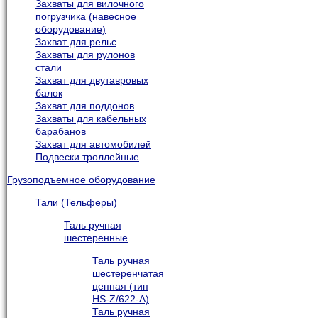
Захваты для вилочного
погрузчика (навесное
оборудование)
Захват для рельс
Захваты для рулонов
стали
Захват для двутавровых
балок
Захват для поддонов
Захваты для кабельных
барабанов
Захват для автомобилей
Подвески троллейные
Грузоподъемное оборудование
Тали (Тельферы)
Таль ручная
шестеренные
Таль ручная
шестеренчатая
цепная (тип
HS-Z/622-A)
Таль ручная