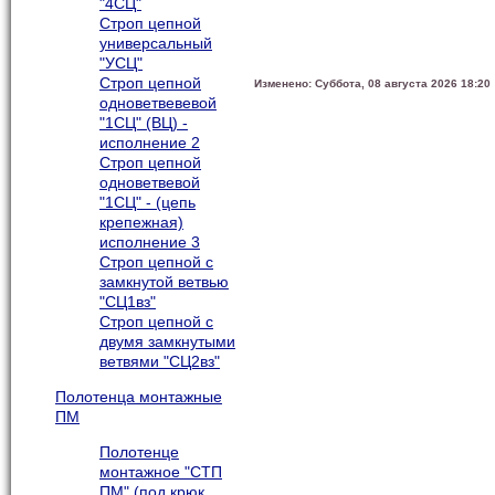
"4СЦ"
Строп цепной
универсальный
"УСЦ"
Строп цепной
Изменено: Суббота, 08 августа 2026 18:20
одноветвевевой
"1СЦ" (ВЦ) -
исполнение 2
Строп цепной
одноветвевой
"1СЦ" - (цепь
крепежная)
исполнение 3
Строп цепной с
замкнутой ветвью
"СЦ1вз"
Строп цепной с
двумя замкнутыми
ветвями "СЦ2вз"
Полотенца монтажные
ПМ
Полотенце
монтажное "СТП
ПМ" (под крюк