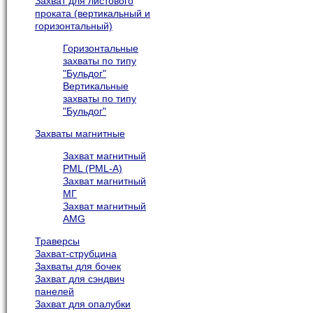
Захват для листового
проката (вертикальный и
горизонтальный)
Горизонтальные
захваты по типу
"Бульдог"
Вертикальные
захваты по типу
"Бульдог"
Захваты магнитные
Захват магнитный
PML (PML-A)
Захват магнитный
МГ
Захват магнитный
AMG
Траверсы
Захват-струбцина
Захваты для бочек
Захват для сэндвич
панелей
Захват для опалубки