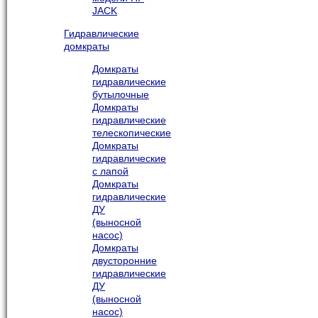
JACK
Гидравлические
домкраты
Домкраты
гидравлические
бутылочные
Домкраты
гидравлические
телескопические
Домкраты
гидравлические
с лапой
Домкраты
гидравлические
ДУ
(выносной
насос)
Домкраты
двусторонние
гидравлические
ДУ
(выносной
насос)