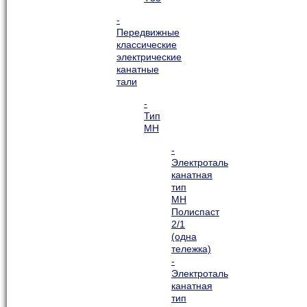
-
Передвижные
классические
электрические
канатные
тали
-
Тип
МН
-
Электроталь
канатная
тип
МН
Полиспаст
2/1
(одна
тележка)
-
Электроталь
канатная
тип