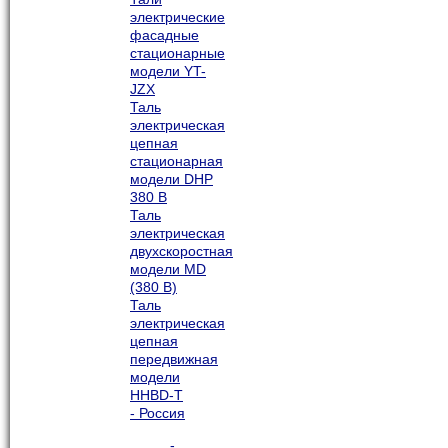
электрические
фасадные
стационарные
модели YT-
JZX
Таль
электрическая
цепная
стационарная
модели DHP
380 В
Таль
электрическая
двухскоростная
модели MD
(380 В)
Таль
электрическая
цепная
передвижная
модели
HHBD-T
- Россия
-