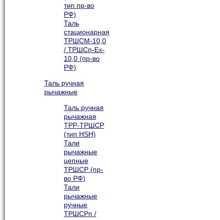
тип пр-во
РФ)
Таль
стационарная
ТРШСМ-10,0
/ ТРШСп-Ex-
10,0 (пр-во
РФ)
Таль ручная
рычажные
Таль ручная
рычажная
ТРР-ТРШСР
(тип HSH)
Тали
рычажные
цепные
ТРШСР (пр-
во РФ)
Тали
рычажные
ручные
ТРШСРп /