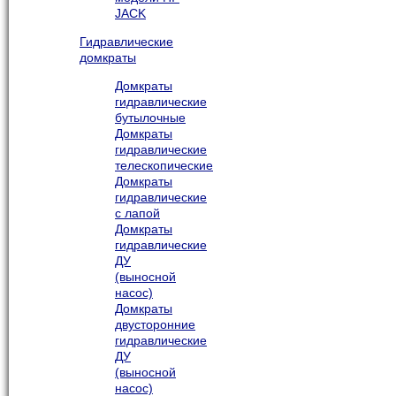
JACK
Гидравлические
домкраты
Домкраты
гидравлические
бутылочные
Домкраты
гидравлические
телескопические
Домкраты
гидравлические
с лапой
Домкраты
гидравлические
ДУ
(выносной
насос)
Домкраты
двусторонние
гидравлические
ДУ
(выносной
насос)