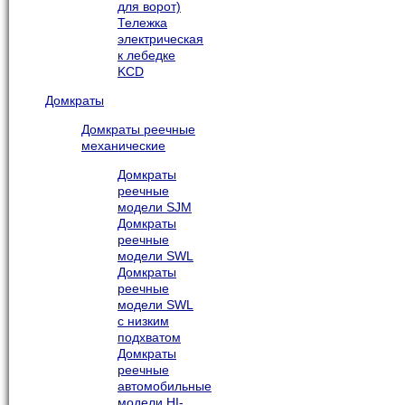
для ворот)
Тележка
электрическая
к лебедке
KCD
Домкраты
Домкраты реечные
механические
Домкраты
реечные
модели SJM
Домкраты
реечные
модели SWL
Домкраты
реечные
модели SWL
с низким
подхватом
Домкраты
реечные
автомобильные
модели HI-