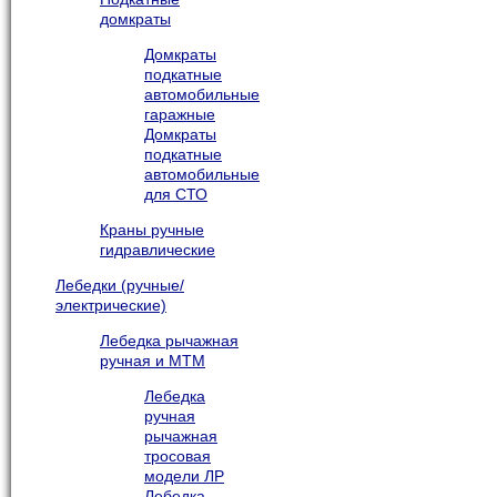
домкраты
Домкраты
подкатные
автомобильные
гаражные
Домкраты
подкатные
автомобильные
для СТО
Краны ручные
гидравлические
Лебедки (ручные/
электрические)
Лебедка рычажная
ручная и МТМ
Лебедка
ручная
рычажная
тросовая
модели ЛР
Лебедка