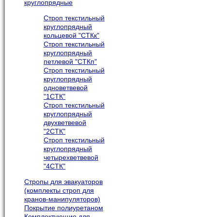
круглопрядные
Строп текстильный
круглопрядный
кольцевой "СТКк"
Строп текстильный
круглопрядный
петлевой "СТКп"
Строп текстильный
круглопрядный
одноветвевой
"1СТК"
Строп текстильный
круглопрядный
двухветвевой
"2СТК"
Строп текстильный
круглопрядный
четырехветвевой
"4СТК"
Cтропы для эвакуаторов
(комплекты строп для
кранов-манипуляторов)
Покрытие полиуретаном
Комплектующие для