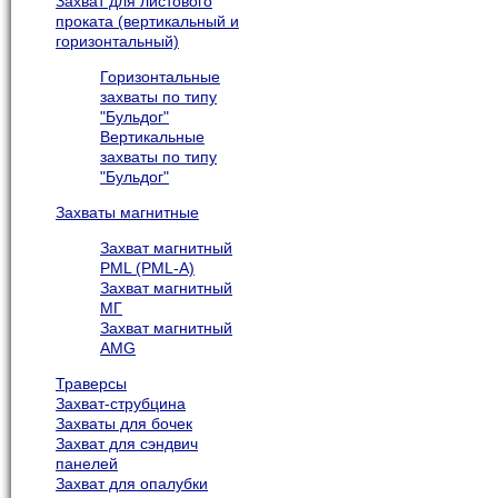
Захват для листового
проката (вертикальный и
горизонтальный)
Горизонтальные
захваты по типу
"Бульдог"
Вертикальные
захваты по типу
"Бульдог"
Захваты магнитные
Захват магнитный
PML (PML-A)
Захват магнитный
МГ
Захват магнитный
AMG
Траверсы
Захват-струбцина
Захваты для бочек
Захват для сэндвич
панелей
Захват для опалубки