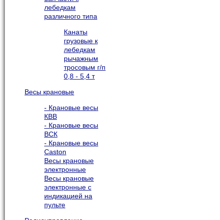
лебедкам
различного типа
Канаты
грузовые к
лебедкам
рычажным
тросовым г/п
0,8 - 5,4 т
Весы крановые
- Крановые весы
КВВ
- Крановые весы
ВСК
- Крановые весы
Caston
Весы крановые
электронные
Весы крановые
электронные с
индикацией на
пульте