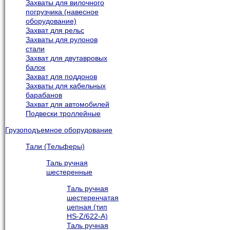
Захваты для вилочного
погрузчика (навесное
оборудование)
Захват для рельс
Захваты для рулонов
стали
Захват для двутавровых
балок
Захват для поддонов
Захваты для кабельных
барабанов
Захват для автомобилей
Подвески троллейные
Грузоподъемное оборудование
Тали (Тельферы)
Таль ручная
шестеренные
Таль ручная
шестеренчатая
цепная (тип
HS-Z/622-A)
Таль ручная