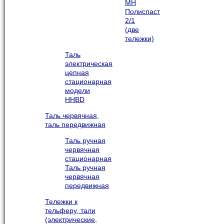
МН
Полиспаст
2/1
(две
тележки)
Таль
электрическая
цепная
стационарная
модели
HHBD
Таль червячная,
таль передвижная
Таль ручная
червячная
стационарная
Таль ручная
червячная
передвижная
Тележки к
тельферу, тали
(электрические,