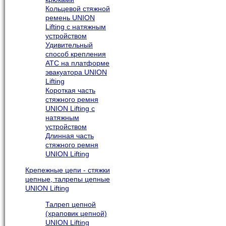
Кольцевой стяжной
ремень UNION
Lifting с натяжным
устройством
Удивительный
способ крепления
АТС на платформе
эвакуатора UNION
Lifting
Короткая часть
стяжного ремня
UNION Lifting с
натяжным
устройством
Длинная часть
стяжного ремня
UNION Lifting
Крепежные цепи - стяжки
цепные, талрепы цепные
UNION Lifting
Талреп цепной
(храповик цепной)
UNION Lifting