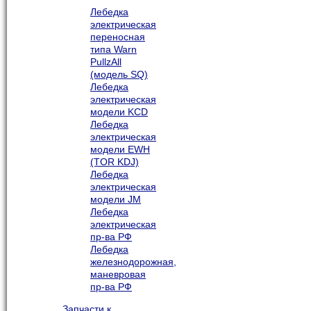
Лебедка
электрическая
переносная
типа Warn
PullzAll
(модель SQ)
Лебедка
электрическая
модели KCD
Лебедка
электрическая
модели EWH
(TOR KDJ)
Лебедка
электрическая
модели JM
Лебедка
электрическая
пр-ва РФ
Лебедка
железнодорожная,
маневровая
пр-ва РФ
Запчасти к