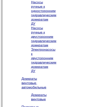
Насосы
ручные к
односторонним
гидравлическим
домкратам
ДУ
Насосы
ручные к
двусторонним
гидравлическим
домкратам
Электронасосы
к
двусторонним
гидравлическим
домкратам
ДУ
Домкраты
винтовые,
автомобильные
Домкраты
винтовые
Подкатные