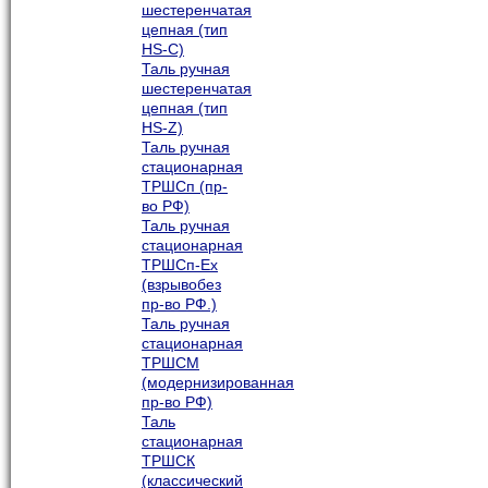
шестеренчатая
цепная (тип
HS-C)
Таль ручная
шестеренчатая
цепная (тип
HS-Z)
Таль ручная
стационарная
ТРШСп (пр-
во РФ)
Таль ручная
стационарная
ТРШСп-Ех
(взрывобез
пр-во РФ.)
Таль ручная
стационарная
ТРШСМ
(модернизированная
пр-во РФ)
Таль
стационарная
ТРШСК
(классический