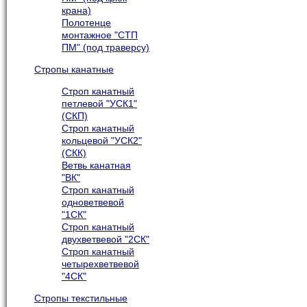
крана)
Полотенце
монтажное "СТП
ПМ" (под траверсу)
Стропы канатные
Строп канатный
петлевой "УСК1"
(СКП)
Строп канатный
кольцевой "УСК2"
(СКК)
Ветвь канатная
"ВК"
Строп канатный
одноветвевой
"1СК"
Строп канатный
двухветвевой "2СК"
Строп канатный
четырехветвевой
"4СК"
Стропы текстильные