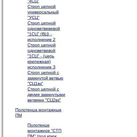
"4СЦ"
Строп цепной
универсальный
"УСЦ"
Строп цепной
одноветвевевой
"1СЦ" (ВЦ) -
исполнение 2
Строп цепной
одноветвевой
"1СЦ" - (цепь
крепежная)
исполнение 3
Строп цепной с
замкнутой ветвью
"СЦ1вз"
Строп цепной с
двумя замкнутыми
ветвями "СЦ2вз"
Полотенца монтажные
ПМ
Полотенце
монтажное "СТП
ПМ" (под крюк