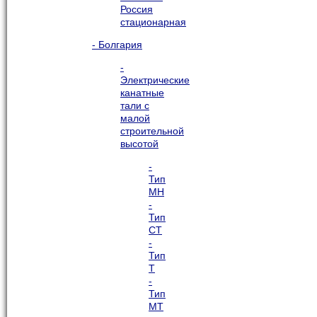
Россия
стационарная
- Болгария
-
Электрические
канатные
тали с
малой
строительной
высотой
-
Тип
МН
-
Тип
СТ
-
Тип
Т
-
Тип
МТ