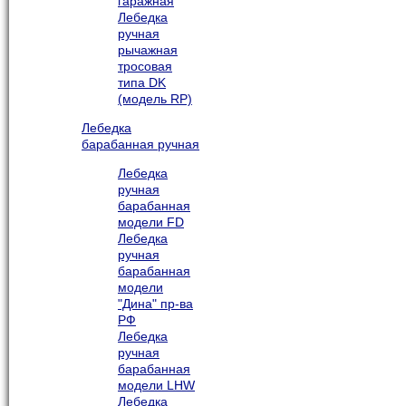
гаражная
Лебедка
ручная
рычажная
тросовая
типа DK
(модель RP)
Лебедка
барабанная ручная
Лебедка
ручная
барабанная
модели FD
Лебедка
ручная
барабанная
модели
"Дина" пр-ва
РФ
Лебедка
ручная
барабанная
модели LHW
Лебедка