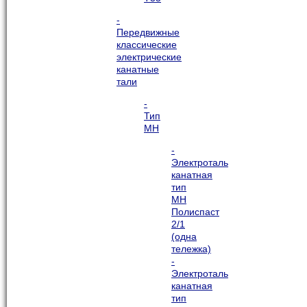
-
Передвижные
классические
электрические
канатные
тали
-
Тип
МН
-
Электроталь
канатная
тип
МН
Полиспаст
2/1
(одна
тележка)
-
Электроталь
канатная
тип