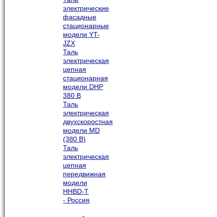
электрические
фасадные
стационарные
модели YT-
JZX
Таль
электрическая
цепная
стационарная
модели DHP
380 В
Таль
электрическая
двухскоростная
модели MD
(380 В)
Таль
электрическая
цепная
передвижная
модели
HHBD-T
- Россия
-