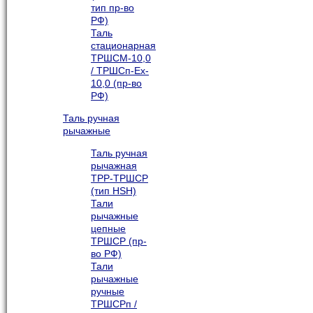
тип пр-во
РФ)
Таль
стационарная
ТРШСМ-10,0
/ ТРШСп-Ex-
10,0 (пр-во
РФ)
Таль ручная
рычажные
Таль ручная
рычажная
ТРР-ТРШСР
(тип HSH)
Тали
рычажные
цепные
ТРШСР (пр-
во РФ)
Тали
рычажные
ручные
ТРШСРп /