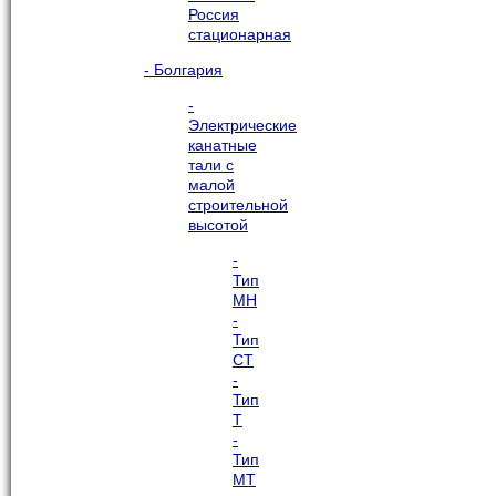
Россия
стационарная
- Болгария
-
Электрические
канатные
тали с
малой
строительной
высотой
-
Тип
МН
-
Тип
СТ
-
Тип
Т
-
Тип
МТ