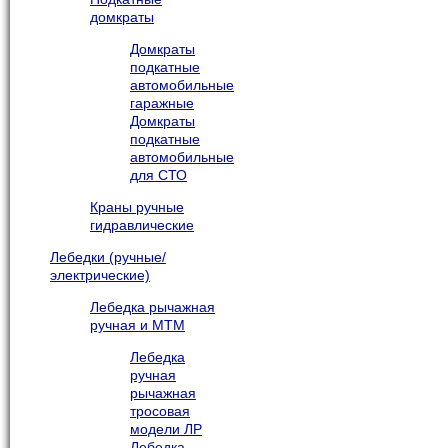
домкраты
Домкраты
подкатные
автомобильные
гаражные
Домкраты
подкатные
автомобильные
для СТО
Краны ручные
гидравлические
Лебедки (ручные/
электрические)
Лебедка рычажная
ручная и МТМ
Лебедка
ручная
рычажная
тросовая
модели ЛР
Лебедка