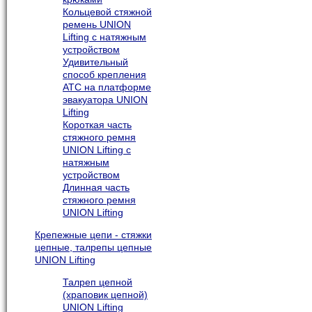
Кольцевой стяжной
ремень UNION
Lifting с натяжным
устройством
Удивительный
способ крепления
АТС на платформе
эвакуатора UNION
Lifting
Короткая часть
стяжного ремня
UNION Lifting с
натяжным
устройством
Длинная часть
стяжного ремня
UNION Lifting
Крепежные цепи - стяжки
цепные, талрепы цепные
UNION Lifting
Талреп цепной
(храповик цепной)
UNION Lifting