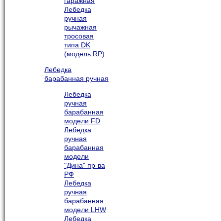
гаражная
Лебедка
ручная
рычажная
тросовая
типа DK
(модель RP)
Лебедка
барабанная ручная
Лебедка
ручная
барабанная
модели FD
Лебедка
ручная
барабанная
модели
"Дина" пр-ва
РФ
Лебедка
ручная
барабанная
модели LHW
Лебедка