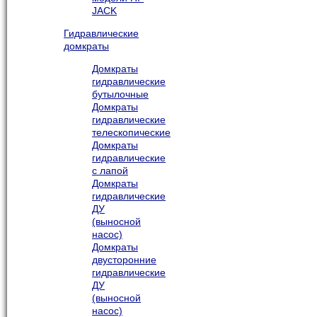
JACK
Гидравлические
домкраты
Домкраты
гидравлические
бутылочные
Домкраты
гидравлические
телескопические
Домкраты
гидравлические
с лапой
Домкраты
гидравлические
ДУ
(выносной
насос)
Домкраты
двусторонние
гидравлические
ДУ
(выносной
насос)