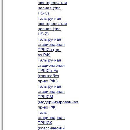
шестеренчатая
цепная (тип
HS-C)
Таль ручная
шестеренчатая
цепная (тип
HS-Z)
Таль ручная
стационарная
ТРШСп (пр-
во РФ)
Таль ручная
стационарная
ТРШСп-Ех
(взрывобез
пр-во РФ.)
Таль ручная
стационарная
ТРШСМ
(модернизированная
пр-во РФ)
Таль
стационарная
ТРШСК
(классический