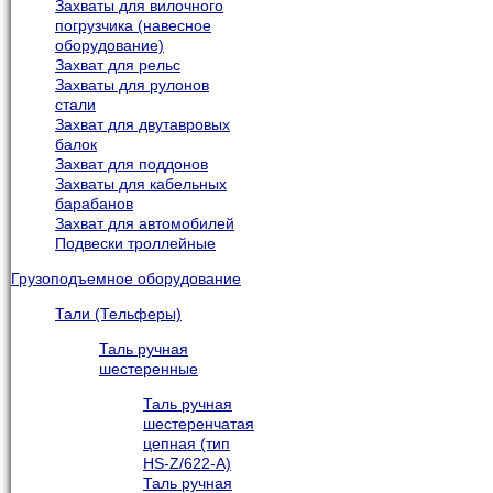
Захваты для вилочного
погрузчика (навесное
оборудование)
Захват для рельс
Захваты для рулонов
стали
Захват для двутавровых
балок
Захват для поддонов
Захваты для кабельных
барабанов
Захват для автомобилей
Подвески троллейные
Грузоподъемное оборудование
Тали (Тельферы)
Таль ручная
шестеренные
Таль ручная
шестеренчатая
цепная (тип
HS-Z/622-A)
Таль ручная