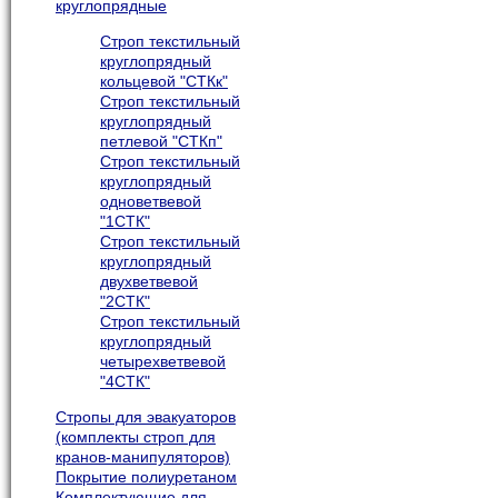
круглопрядные
Строп текстильный
круглопрядный
кольцевой "СТКк"
Строп текстильный
круглопрядный
петлевой "СТКп"
Строп текстильный
круглопрядный
одноветвевой
"1СТК"
Строп текстильный
круглопрядный
двухветвевой
"2СТК"
Строп текстильный
круглопрядный
четырехветвевой
"4СТК"
Cтропы для эвакуаторов
(комплекты строп для
кранов-манипуляторов)
Покрытие полиуретаном
Комплектующие для