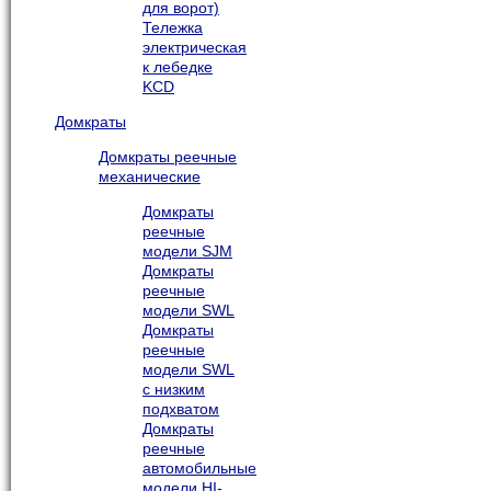
для ворот)
Тележка
электрическая
к лебедке
KCD
Домкраты
Домкраты реечные
механические
Домкраты
реечные
модели SJM
Домкраты
реечные
модели SWL
Домкраты
реечные
модели SWL
с низким
подхватом
Домкраты
реечные
автомобильные
модели HI-