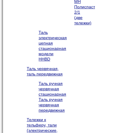
МН
Полиспаст
2/1
(две
тележки)
Таль
электрическая
цепная
стационарная
модели
HHBD
Таль червячная,
таль передвижная
Таль ручная
червячная
стационарная
Таль ручная
червячная
передвижная
Тележки к
тельферу, тали
(электрические,