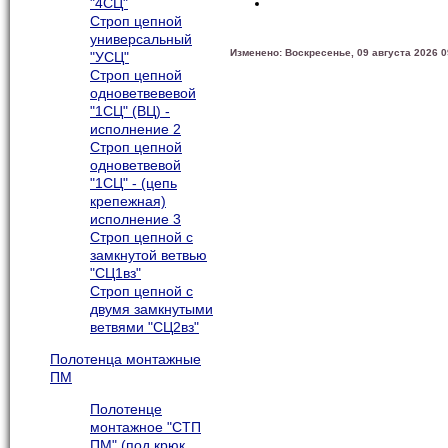
"4СЦ"
Строп цепной
универсальный
Изменено: Воскресенье, 09 августа 2026 0
"УСЦ"
Строп цепной
одноветвевевой
"1СЦ" (ВЦ) -
исполнение 2
Строп цепной
одноветвевой
"1СЦ" - (цепь
крепежная)
исполнение 3
Строп цепной с
замкнутой ветвью
"СЦ1вз"
Строп цепной с
двумя замкнутыми
ветвями "СЦ2вз"
Полотенца монтажные
ПМ
Полотенце
монтажное "СТП
ПМ" (под крюк