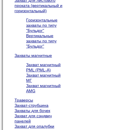
Захват для листового
проката (вертикальный и
горизонтальный)
Горизонтальные
захваты по типу
"Бульдог"
Вертикальные
захваты по типу
"Бульдог"
Захваты магнитные
Захват магнитный
PML (PML-A)
Захват магнитный
МГ
Захват магнитный
AMG
Траверсы
Захват-струбцина
Захваты для бочек
Захват для сэндвич
панелей
Захват для опалубки