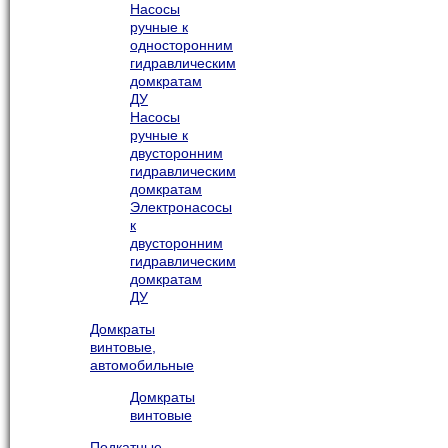
Насосы
ручные к
односторонним
гидравлическим
домкратам
ДУ
Насосы
ручные к
двусторонним
гидравлическим
домкратам
Электронасосы
к
двусторонним
гидравлическим
домкратам
ДУ
Домкраты
винтовые,
автомобильные
Домкраты
винтовые
Подкатные