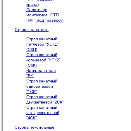
крана)
Полотенце
монтажное "СТП
ПМ" (под траверсу)
Стропы канатные
Строп канатный
петлевой "УСК1"
(СКП)
Строп канатный
кольцевой "УСК2"
(СКК)
Ветвь канатная
"ВК"
Строп канатный
одноветвевой
"1СК"
Строп канатный
двухветвевой "2СК"
Строп канатный
четырехветвевой
"4СК"
Стропы текстильные