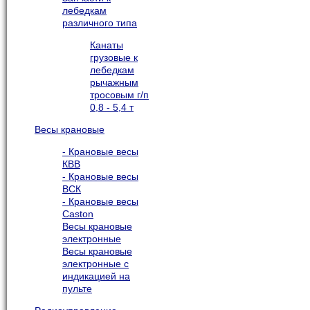
лебедкам
различного типа
Канаты
грузовые к
лебедкам
рычажным
тросовым г/п
0,8 - 5,4 т
Весы крановые
- Крановые весы
КВВ
- Крановые весы
ВСК
- Крановые весы
Caston
Весы крановые
электронные
Весы крановые
электронные с
индикацией на
пульте