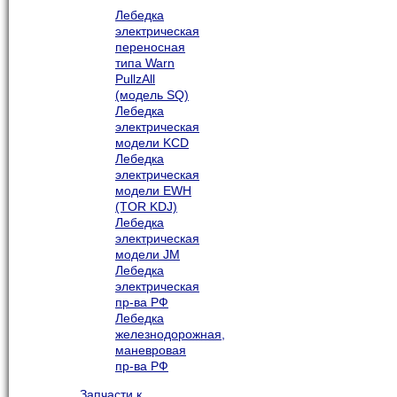
Лебедка
электрическая
переносная
типа Warn
PullzAll
(модель SQ)
Лебедка
электрическая
модели KCD
Лебедка
электрическая
модели EWH
(TOR KDJ)
Лебедка
электрическая
модели JM
Лебедка
электрическая
пр-ва РФ
Лебедка
железнодорожная,
маневровая
пр-ва РФ
Запчасти к